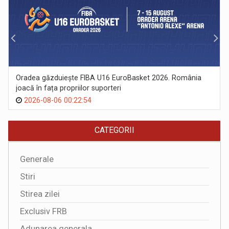
Oradea găzduiește FIBA U16 EuroBasket 2026. România
joacă în fața propriilor suporteri
2026-08-06 00:22:54
CATEGORII
Generale
Stiri
Stirea zilei
Exclusiv FRB
Adunarea generala