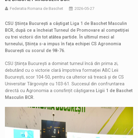
Federatia Romana de Baschet
2026-05-27
CSU Știința București a câștigat Liga 1 de Baschet Masculin
BCR, după ce a încheiat Turneul de Promovare al competiției
cu trei victorii din tot atâtea partide. În ultimul meci al
turneului,
Știința
s-a impus în fața echipei CS Agronomia
București cu scorul de 98-76.
CSU Știința București a dominat turneul încă din prima zi,
debutând cu o victorie clară împotriva formației ABC Leii
București, scor 104-50, pentru ca ulterior să treacă și de CS
Universitar Târgoviște cu 103-61. Succesul din confruntarea
directă cu Agronomia a consfințit câștigarea
Ligii 1 de Baschet
Masculin BCR.