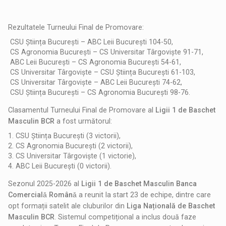
Rezultatele Turneului Final de Promovare:
CSU Știința București – ABC Leii București 104-50,
CS Agronomia București – CS Universitar Târgoviște 91-71,
ABC Leii București – CS Agronomia București 54-61,
CS Universitar Târgoviște – CSU Știința București 61-103,
CS Universitar Târgoviște – ABC Leii București 74-62,
CSU Știința București – CS Agronomia București 98-76.
Clasamentul Turneului Final de Promovare al
Ligii 1 de Baschet
Masculin BCR
a fost următorul:
1. CSU Știința București (3 victorii),
2. CS Agronomia București (2 victorii),
3. CS Universitar Târgoviște (1 victorie),
4. ABC Leii București (0 victorii).
Sezonul 2025-2026 al
Ligii 1 de Baschet Masculin Banca
Comercialǎ Românǎ
a reunit la start 23 de echipe, dintre care
opt formații satelit ale cluburilor din
Liga Națională de Baschet
Masculin BCR
. Sistemul competițional a inclus două faze