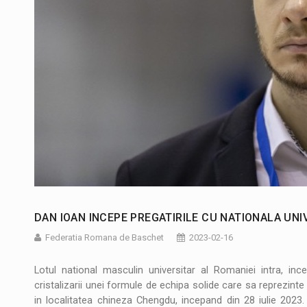
DAN IOAN INCEPE PREGATIRILE CU NATIONALA UNIV
Federatia Romana de Baschet
2023-02-16
Lotul national masculin universitar al Romaniei intra, i
cristalizarii unei formule de echipa solide care sa reprezinte
in localitatea chineza Chengdu, incepand din 28 iulie 2023. 