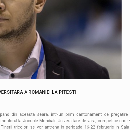
ERSITARA A ROMANIEI LA PITESTI
ncepand din aceasta seara, intr-un prim cantonament de pregatire
 tricolorul la Jocurile Mondiale Universitare de vara, competitie care
Tinerii tricolori se vor antrena in perioada 16-22 februarie in Sala 