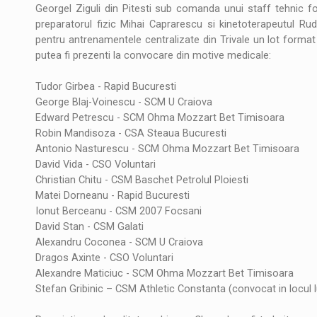
Georgel Ziguli din Pitesti sub comanda unui staff tehnic f
preparatorul fizic Mihai Caprarescu si kinetoterapeutul Rud
pentru antrenamentele centralizate din Trivale un lot format
putea fi prezenti la convocare din motive medicale:
Tudor Girbea - Rapid Bucuresti
George Blaj-Voinescu - SCM U Craiova
Edward Petrescu - SCM Ohma Mozzart Bet Timisoara
Robin Mandisoza - CSA Steaua Bucuresti
Antonio Nasturescu - SCM Ohma Mozzart Bet Timisoara
David Vida - CSO Voluntari
Christian Chitu - CSM Baschet Petrolul Ploiesti
Matei Dorneanu - Rapid Bucuresti
Ionut Berceanu - CSM 2007 Focsani
David Stan - CSM Galati
Alexandru Coconea - SCM U Craiova
Dragos Axinte - CSO Voluntari
Alexandre Maticiuc - SCM Ohma Mozzart Bet Timisoara
Stefan Gribinic – CSM Athletic Constanta (convocat in locul 