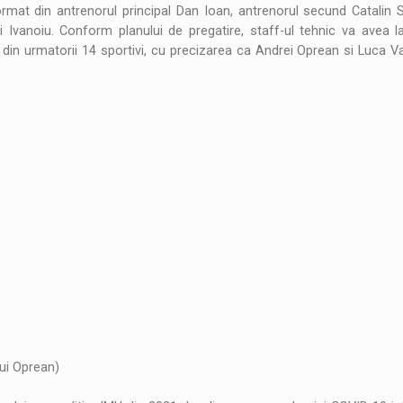
ormat din antrenorul principal Dan Ioan, antrenorul secund Catalin 
i Ivanoiu. Conform planului de pregatire, staff-ul tehnic va avea la
 din urmatorii 14 sportivi, cu precizarea ca Andrei Oprean si Luca Va
lui Oprean)