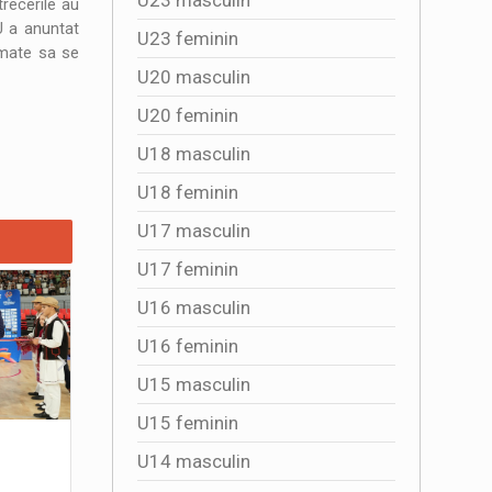
recerile au
U a anuntat
U23 feminin
amate sa se
U20 masculin
U20 feminin
U18 masculin
U18 feminin
U17 masculin
U17 feminin
U16 masculin
U16 feminin
U15 masculin
U15 feminin
4341 DE SPECTATORI ALATURI DE
Multumim,
U14 masculin
TRICOLORE
2026-07
2026-08-01 16:50:01