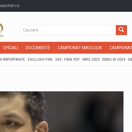
baschet.ro
OFICIALI
DOCUMENTE
CAMPIONAT MASCULIN
CAMPIONAT
I IMPORTANTE
EXCLUSIV FRB
3X3
FIBA YDF
MRS 2025
EBBG W 2024
EB