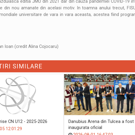
gazduiasca editia JMU din 2021 dar din cauza pandemiei COVID-19 int
fie din nou amanate din acelasi motiv. In toamna anului trecut, FIS
e mondiale universitare de vara in vara aceasta, acestea fiind progr
an Ioan (credit Alina Cojocaru)
TIRI SIMILARE
crise CN U12 - 2025-2026
Danubius Arena din Tulcea a fost
inaugurata oficial
05 12:01:29
2026-08-01 16:47:03