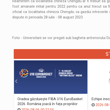
Reamintim ca localitatea chineza Chengdu ar fi trebuit sa 
fost amanate initial pentru 2022 pentru ca anul trecut sa 
oficial ca localitatea chineza Chengdu va gazdui intreceril
dispute in perioada 28 iulie - 08 august 2023.
Foto - Universitarii se vor pregati sub bagheta antrenorului D
S
Oradea găzduiește FIBA U16 EuroBasket
Echipe ins
2026. România joacă în fața propriilor
2026-08-
suporteri
2026-08-06 00:22:54