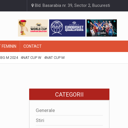
Bld. Basarabia nr. 39, Sector 2, Bucuresti
 FEMININ
CONTACT
BG M 2024
4NAT CUP W
4NAT CUP M
CATEGORII
Generale
Stiri