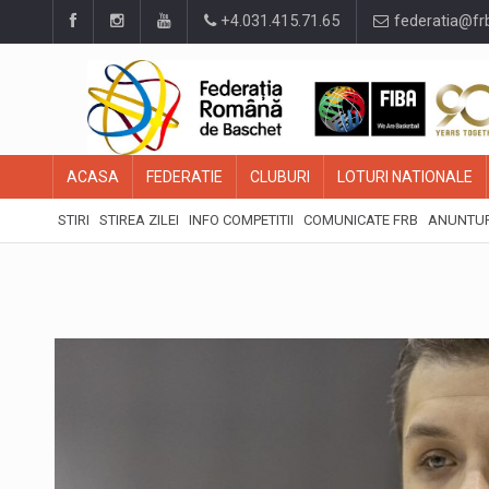
+4.031.415.71.65
federatia@fr
ACASA
FEDERATIE
CLUBURI
LOTURI NATIONALE
STIRI
STIREA ZILEI
INFO COMPETITII
COMUNICATE FRB
ANUNTUR