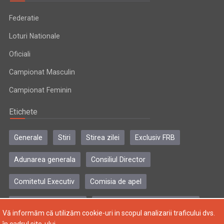
Federatie
Loturi Nationale
Oficiali
Campionat Masculin
Campionat Feminin
Etichete
Generale
Stiri
Stirea zilei
Exclusiv FRB
Adunarea generala
Consiliul Director
Comitetul Executiv
Comisia de apel
Comisia de disciplina
Colegiul central al antrenorilor
Vă informăm că utilizăm cookie-uri in scopul analizarii traficului dvs.