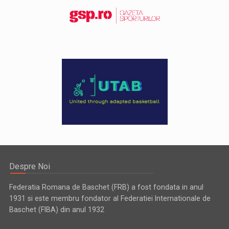
Despre Noi
Federatia Romana de Baschet (FRB) a fost fondata in anul
1931 si este membru fondator al Federatiei Internationale de
Baschet (FIBA) din anul 1932