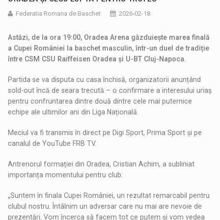
Federatia Romana de Baschet
2026-02-18
Astăzi, de la ora 19:00, Oradea Arena găzduiește marea finală
a Cupei României la baschet masculin, într-un duel de tradiție
între CSM CSU Raiffeisen Oradea și U-BT Cluj-Napoca.
Partida se va disputa cu casa închisă, organizatorii anunțând
sold-out încǎ de seara trecutǎ – o confirmare a interesului uriaș
pentru confruntarea dintre două dintre cele mai puternice
echipe ale ultimilor ani din Liga Națională.
Meciul va fi transmis în direct pe Digi Sport, Prima Sport și pe
canalul de YouTube FRB TV.
Antrenorul formației din Oradea, Cristian Achim, a subliniat
importanța momentului pentru club:
„Suntem în finala Cupei României, un rezultat remarcabil pentru
clubul nostru. Întâlnim un adversar care nu mai are nevoie de
prezentări. Vom încerca să facem tot ce putem și vom vedea