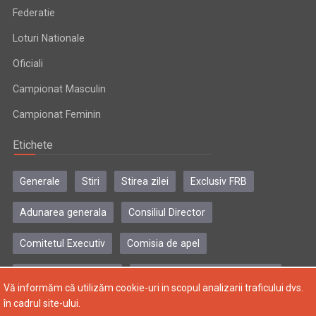
Federatie
Loturi Nationale
Oficiali
Campionat Masculin
Campionat Feminin
Etichete
Generale
Stiri
Stirea zilei
Exclusiv FRB
Adunarea generala
Consiliul Director
Comitetul Executiv
Comisia de apel
Comisia de disciplina
Colegiul central al antrenorilor
Vă informăm că utilizăm cookie-uri in scopul analizarii traficului dvs.
în cadrul site-ului.