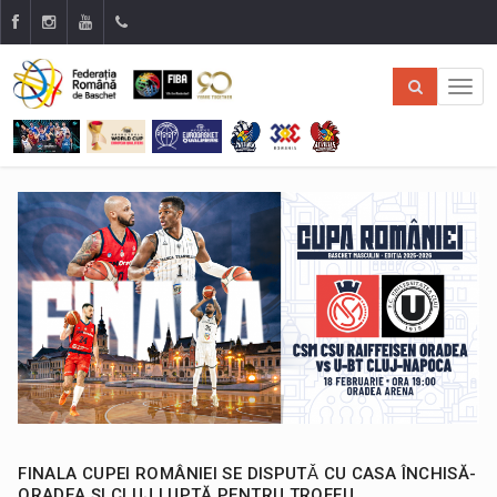
FINALA CUPEI ROMÂNIEI SE DISPUTǍ CU CASA ÎNCHISĂ-
ORADEA ȘI CLUJ LUPTĂ PENTRU TROFEU