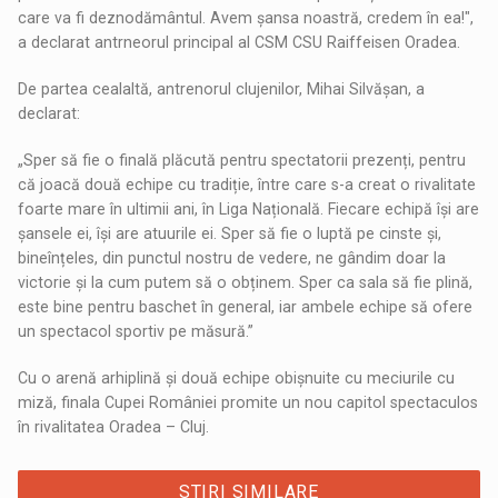
care va fi deznodământul. Avem șansa noastră, credem în ea!",
a declarat antrneorul principal al CSM CSU Raiffeisen Oradea.
De partea cealaltă, antrenorul clujenilor, Mihai Silvășan, a
declarat:
„Sper să fie o finală plăcută pentru spectatorii prezenți, pentru
că joacă două echipe cu tradiție, între care s-a creat o rivalitate
foarte mare în ultimii ani, în Liga Națională. Fiecare echipă își are
șansele ei, își are atuurile ei. Sper să fie o luptă pe cinste și,
bineînțeles, din punctul nostru de vedere, ne gândim doar la
victorie și la cum putem să o obținem. Sper ca sala să fie plină,
este bine pentru baschet în general, iar ambele echipe să ofere
un spectacol sportiv pe măsură.”
Cu o arenă arhiplină și două echipe obișnuite cu meciurile cu
miză, finala Cupei României promite un nou capitol spectaculos
în rivalitatea Oradea – Cluj.
STIRI SIMILARE