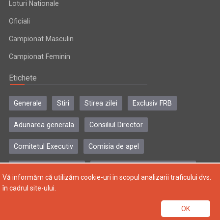
Loturi Nationale
Oficiali
Campionat Masculin
Campionat Feminin
Etichete
Generale
Stiri
Stirea zilei
Exclusiv FRB
Adunarea generala
Consiliul Director
Comitetul Executiv
Comisia de apel
Comisia de disciplina
Colegiul central al antrenorilor
Vă informăm că utilizăm cookie-uri in scopul analizarii traficului dvs.
în cadrul site-ului.
Copyright © 2004-2024, Federatia Romana de Baschet. Toate
OK
drepturile rezervate.