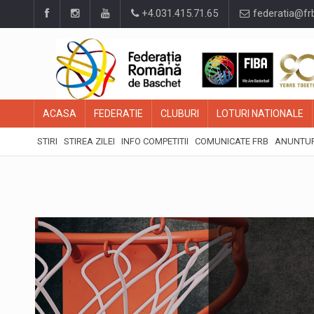
+4.031.415.71.65
federatia@fr
ACASA
FEDERATIE
CLUBURI
LOTURI NATIONALE
STIRI
STIREA ZILEI
INFO COMPETITII
COMUNICATE FRB
ANUNTUR