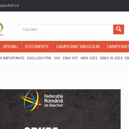
baschet.ro
OFICIALI
DOCUMENTE
CAMPIONAT MASCULIN
CAMPIONAT
I IMPORTANTE
EXCLUSIV FRB
3X3
FIBA YDF
MRS 2025
EBBG W 2024
EB