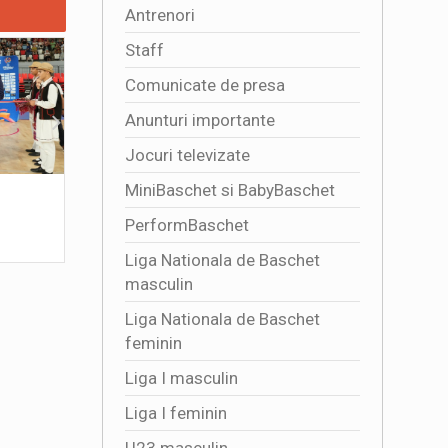
Antrenori
Staff
Comunicate de presa
Anunturi importante
Jocuri televizate
MiniBaschet si BabyBaschet
4341 DE SPECTATORI ALATURI DE
Multumim,
TRICOLORE
2026-07
PerformBaschet
2026-08-01 16:50:01
Liga Nationala de Baschet
masculin
Liga Nationala de Baschet
feminin
Liga I masculin
Liga I feminin
U23 masculin