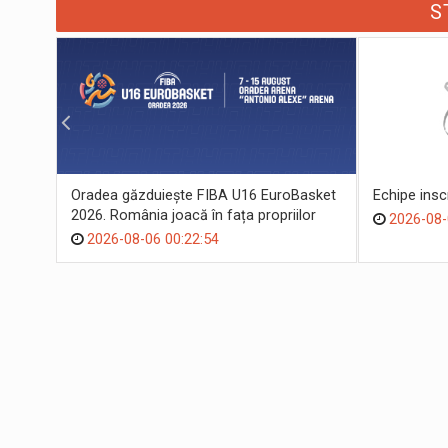
S
Oradea găzduiește FIBA U16 EuroBasket
Echipe ins
2026. România joacă în fața propriilor
2026-08-
suporteri
2026-08-06 00:22:54