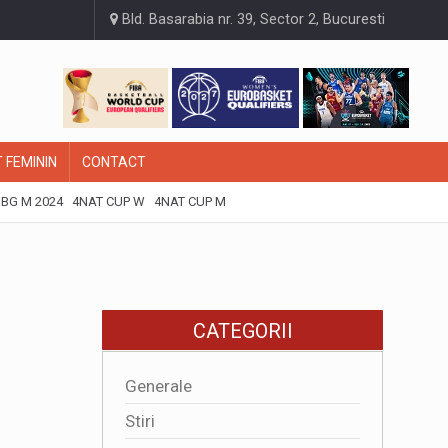
Bld. Basarabia nr. 39, Sector 2, Bucuresti
 FEMININ
CONTACT
BG M 2024
4NAT CUP W
4NAT CUP M
CATEGORII
Generale
Stiri