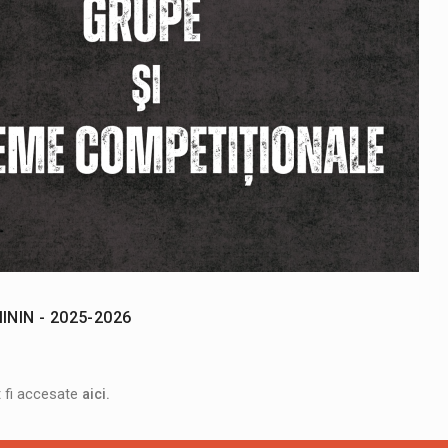
ININ - 2025-2026
t fi accesate
aici
.