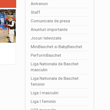
Antrenori
Staff
Comunicate de presa
Anunturi importante
Jocuri televizate
MiniBaschet si BabyBaschet
4341 DE SPECTATORI ALATURI DE
Multumim,
TRICOLORE
2026-07
PerformBaschet
2026-08-01 16:50:01
Liga Nationala de Baschet
masculin
Liga Nationala de Baschet
feminin
Liga I masculin
Liga I feminin
U23 masculin