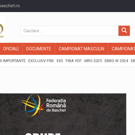
baschet.ro
OFICIALI
DOCUMENTE
CAMPIONAT MASCULIN
CAMPIONAT
I IMPORTANTE
EXCLUSIV FRB
3X3
FIBA YDF
MRS 2025
EBBG W 2024
EB