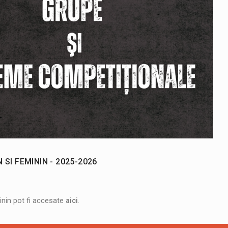
SI FEMININ - 2025-2026
inin pot fi accesate
aici
.