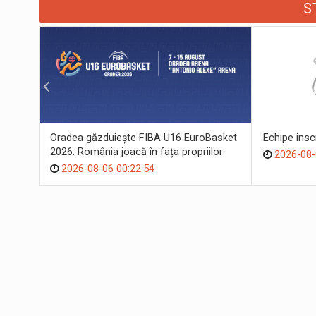
S
Oradea găzduiește FIBA U16 EuroBasket
Echipe ins
2026. România joacă în fața propriilor
2026-08-
suporteri
2026-08-06 00:22:54