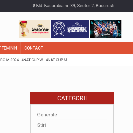
Bld. Basarabia nr. 39, Sector 2, Bucuresti
 FEMININ
CONTACT
BG M 2024
4NAT CUP W
4NAT CUP M
CATEGORII
Generale
Stiri