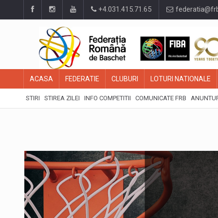
+4.031.415.71.65
federatia@fr
ACASA
FEDERATIE
CLUBURI
LOTURI NATIONALE
STIRI
STIREA ZILEI
INFO COMPETITII
COMUNICATE FRB
ANUNTUR