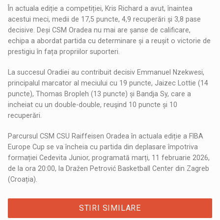
În actuala ediție a competiției, Kris Richard a avut, înaintea
acestui meci, medii de 17,5 puncte, 4,9 recuperări și 3,8 pase
decisive. Deși CSM Oradea nu mai are șanse de calificare,
echipa a abordat partida cu determinare și a reușit o victorie de
prestigiu în fața propriilor suporteri.
La succesul Oradiei au contribuit decisiv Emmanuel Nzekwesi,
principalul marcator al meciului cu 19 puncte, Jaizec Lottie (14
puncte), Thomas Bropleh (13 puncte) și Bandja Sy, care a
incheiat cu un double-double, reuşind 10 puncte și 10
recuperări.
Parcursul CSM CSU Raiffeisen Oradea în actuala ediție a FIBA
Europe Cup se va încheia cu partida din deplasare împotriva
formației Cedevita Junior, programată marți, 11 februarie 2026,
de la ora 20:00, la Dražen Petrović Basketball Center din Zagreb
(Croația).
STIRI SIMILARE