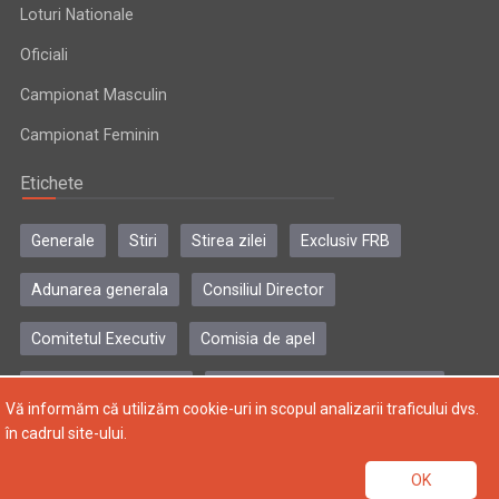
Loturi Nationale
Oficiali
Campionat Masculin
Campionat Feminin
Etichete
Generale
Stiri
Stirea zilei
Exclusiv FRB
Adunarea generala
Consiliul Director
Comitetul Executiv
Comisia de apel
Comisia de disciplina
Colegiul central al antrenorilor
Vă informăm că utilizăm cookie-uri in scopul analizarii traficului dvs.
în cadrul site-ului.
Copyright © 2004-2024, Federatia Romana de Baschet. Toate
OK
drepturile rezervate.