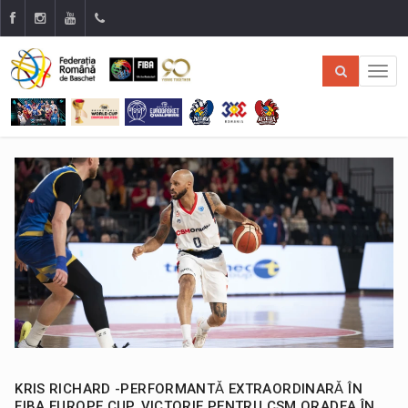
KRIS RICHARD -PERFORMANTǍ EXTRAORDINARǍ ÎN
FIBA EUROPE CUP. VICTORIE PENTRU CSM ORADEA ÎN