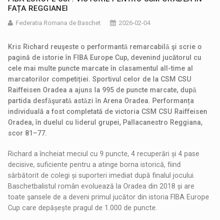
FAȚA REGGIANEI
Federatia Romana de Baschet
2026-02-04
Kris Richard reuşeste o performantǎ remarcabilǎ şi scrie o
pagină de istorie în FIBA Europe Cup, devenind jucătorul cu
cele mai multe puncte marcate în clasamentul all-time al
marcatorilor competiției. Sportivul celor de la CSM CSU
Raiffeisen Oradea a ajuns la 995 de puncte marcate, dupǎ
partida desfǎşuratǎ astǎzi în Arena Oradea. Performanța
individuală a fost completată de victoria CSM CSU Raiffeisen
Oradea, în duelul cu liderul grupei, Pallacanestro Reggiana,
scor 81–77.
Richard a încheiat meciul cu 9 puncte, 4 recuperări și 4 pase
decisive, suficiente pentru a atinge borna istorică, fiind
sărbătorit de colegi și suporteri imediat după finalul jocului.
Baschetbalistul român evoluează la Oradea din 2018 și are
toate şansele de a deveni primul jucător din istoria FIBA Europe
Cup care depășește pragul de 1.000 de puncte.