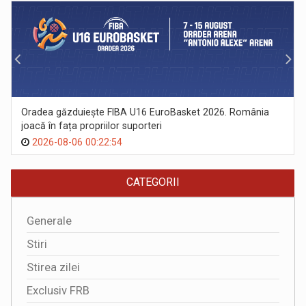
Oradea găzduiește FIBA U16 EuroBasket 2026. România
joacă în fața propriilor suporteri
2026-08-06 00:22:54
CATEGORII
Generale
Stiri
Stirea zilei
Exclusiv FRB