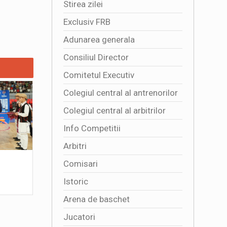
Stirea zilei
Exclusiv FRB
Adunarea generala
Consiliul Director
Comitetul Executiv
Colegiul central al antrenorilor
Colegiul central al arbitrilor
Info Competitii
Arbitri
4341 DE SPECTATORI ALATURI DE
Multumim,
Comisari
TRICOLORE
2026-07
Istoric
2026-08-01 16:50:01
Arena de baschet
Jucatori