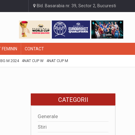
Bld. Basarabia nr. 39, Sector 2, Bucuresti
 FEMININ
CONTACT
BG M 2024
4NAT CUP W
4NAT CUP M
CATEGORII
Generale
Stiri