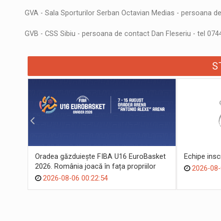
GVA - Sala Sporturilor Serban Octavian Medias - persoana de
GVB - CSS Sibiu - persoana de contact Dan Fleseriu - tel 07
S
Oradea găzduiește FIBA U16 EuroBasket
Echipe ins
2026. România joacă în fața propriilor
2026-08-
suporteri
2026-08-06 00:22:54