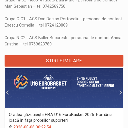
Man Sebastian – tel 0742569750
Grupa G-C1 - ACS Dan Dacian Portocaliu - persoana de contact
Enescu Cornelia – tel 0724123809
Grupa N-C2 - ACS Baller Bucuresti - persoana de contact Anica
Cristina – tel 0769623780
STIRI SIMILARE
Oradea găzduiește FIBA U16 EuroBasket 2026. România
joacă în fața propriilor suporteri
2026-08-06 00:22:54