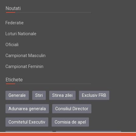
Noutati
Federatie
Loturi Nationale
Oficiali
Campionat Masculin
Campionat Feminin
Etichete
Generale
Stiri
Stirea zilei
Exclusiv FRB
Adunarea generala
Consiliul Director
Comitetul Executiv
Comisia de apel
Comisia de disciplina
Colegiul central al antrenorilor