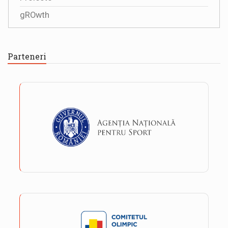
gROwth
Parteneri