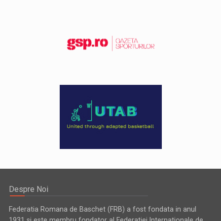
Despre Noi
Federatia Romana de Baschet (FRB) a fost fondata in anul
1931 si este membru fondator al Federatiei Internationale de