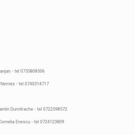
anjan - tel 0755808506
n Nemes - tel 0740314717
antin Dumitrache - tel 0722598572
Cornelia Enescu - tel 0724123809