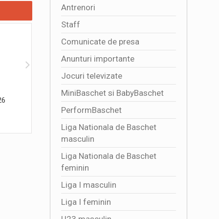
Antrenori
Staff
Comunicate de presa
Anunturi importante
Jocuri televizate
MiniBaschet si BabyBaschet
26
Danubius Arena din Tulcea a fost
4341 DE 
PerformBaschet
inaugurata oficial
TRICOLO
2026-08-01 16:47:03
2026-08
Liga Nationala de Baschet
masculin
Liga Nationala de Baschet
feminin
Liga I masculin
Liga I feminin
U23 masculin