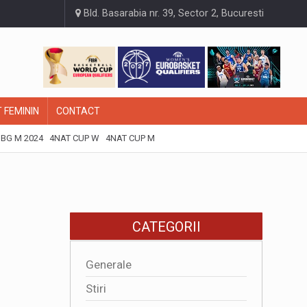
Bld. Basarabia nr. 39, Sector 2, Bucuresti
 FEMININ
CONTACT
BG M 2024
4NAT CUP W
4NAT CUP M
CATEGORII
Generale
Stiri