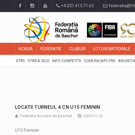
+4.031.415.71.65
federatia@fr
ACASA
FEDERATIE
CLUBURI
LOTURI NATIONALE
STIRI
STIREA ZILEI
INFO COMPETITII
COMUNICATE FRB
ANUNTUR
LOCATII TURNEUL 4 CN U15 FEMININ
Federatia Romana de Baschet
2020-01-16
U15 Feminin