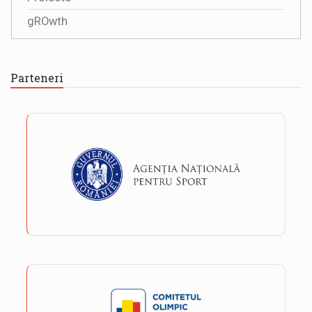
gROwth
Parteneri