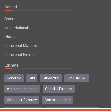
Noutati
Federatie
Loturi Nationale
Oficiali
Campionat Masculin
Campionat Feminin
Etichete
Generale
Stiri
Stirea zilei
Exclusiv FRB
Adunarea generala
Consiliul Director
Comitetul Executiv
Comisia de apel
Comisia de disciplina
Colegiul central al antrenorilor