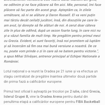
ne odihnim și ne face plăcere să fim aici. Mie, personal, îmi face
plăcere să fac parte din acest grup. Așteptăm ca, în zilele
următoare, să ni se alăture și Daron Russell. El va veni puțin
mai târziu decât ceilalți jucători, însă, din discuțiile pe care le-
am avut, își dorește să fie alături de noi. A cerut doar câteva
zile în plus de odihnă, după un sezon foarte lung, în care nici nu
și-a văzut familia de mult timp. Ne pregătim pentru primul meci
cu Grecia. Evident, ei sunt favoriți, însă noi promitem să luptăm
și să încercăm să fim cea mai bună versiune a noastră. De ce
nu, poate vom prinde o zi în care să ne batem pentru victorie.”,
a spus Mihai Silvășan, antrenor principal al Echipei Nationale a
României.
Lotul național s-a reunit la Oradea pe 21 iunie și va efectua un
stagiu centralizat de pregătire înaintea ultimelor două partide
din prima fază a calificărilor europene.
Primul test oficial îi așteaptă pe tricolori pe
2 iulie,
când
Grecia,
liderul Grupei B,
vine la
Oradea Arena
pentru duelul din
penultima etapă a calificărilor europene pentru
FIBA Basketball