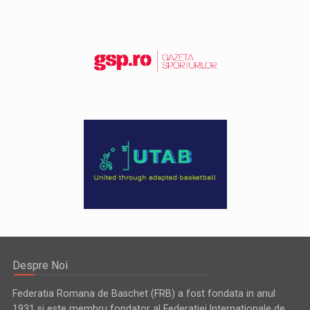
Despre Noi
Federatia Romana de Baschet (FRB) a fost fondata in anul
1931 si este membru fondator al Federatiei Internationale de