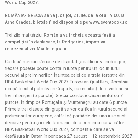
World Cup 2027.
ROMÂNIA- GRECIA se va juca joi, 2 iulie, de la ora 19:00, la
Arna Oradea, biletele fiind disponibile pe
www.eventbook.ro
Trei zile mai târziu,
România va încheia această fază a
competiției în deplasare, la Podgorica, împotriva
reprezentativei Muntenegrului.
Cu două meciuri rămase de disputat și calificarea încă în joc,
fiecare posesie poate conta în lupta pentru un loc în turul
secund al preliminariilor. Înaintea celei de-a treia ferestre din
FIBA Basketball World Cup 2027 European Qualifiers, România
ocupă locul al patrulea în Grupa B, cu un bilanț de o victorie și
trei înfrângeri (5 puncte). Grecia conduce clasamentul cu 7
puncte, în timp ce Portugalia și Muntenegru au câte 6 puncte.
Primele trei clasate din grupă se vor califica în turul secund al
preliminariilor europene, astfel că partidele din luna iulie sunt
decisive pentru șansele României de a continua cursa către
FIBA Basketball World Cup 2027, competiție care se va
desfășura în Qatar, în perioada 27 august – 12 septembrie 2027.