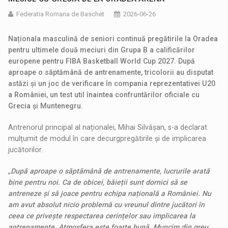
Federatia Romana de Baschet
2026-06-26
Naționala masculină de seniori continuă pregătirile la Oradea
pentru ultimele două meciuri din Grupa B a calificărilor
europene pentru FIBA Basketball World Cup 2027. După
aproape o săptămână de antrenamente, tricolorii au disputat
astăzi și un joc de verificare în compania reprezentativei U20
a României, un test util înaintea confruntărilor oficiale cu
Grecia și Muntenegru.
Antrenorul principal al naționalei, Mihai Silvășan, s-a declarat
mulțumit de modul în care decurgpregǎtirile și de implicarea
jucătorilor.
„
După aproape o săptămână de antrenamente, lucrurile arată
bine pentru noi. Ca de obicei, băieții sunt dornici să se
antreneze și să joace pentru echipa națională a României. Nu
am avut absolut nicio problemă cu vreunul dintre jucători în
ceea ce privește respectarea cerințelor sau implicarea la
antrenamente. Atmosfera este foarte bună. Muncim din greu,