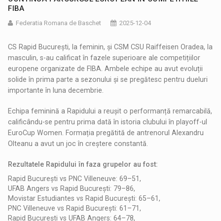
FIBA
Federatia Romana de Baschet
2025-12-04
CS Rapid București, la feminin, și CSM CSU Raiffeisen Oradea, la
masculin, s-au calificat în fazele superioare ale competițiilor
europene organizate de FIBA. Ambele echipe au avut evoluții
solide în prima parte a sezonului și se pregătesc pentru dueluri
importante în luna decembrie.
Echipa feminină a Rapidului a reușit o performanță remarcabilă,
calificându-se pentru prima dată în istoria clubului în playoff-ul
EuroCup Women. Formația pregătită de antrenorul Alexandru
Olteanu a avut un joc în creștere constantă.
Rezultatele Rapidului în faza grupelor au fost:
Rapid București vs PNC Villeneuve: 69–51,
UFAB Angers vs Rapid București: 79–86,
Movistar Estudiantes vs Rapid București: 65–61,
PNC Villeneuve vs Rapid București: 61–71,
Rapid București vs UFAB Angers: 64–78,