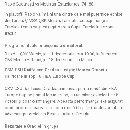
Rapid București vs Movistar Estudiantes: 74–88.
În playoff, Rapid va întâlni una dintre cele mai puternice echipe
din Turcia, ÇİMSA ÇBK Mersin, formație cu experiență în
Euroliga feminină și câștigătoare a Cupei Turciei în sezonul
trecut.
Programul dublei manșe este următorul:
Rapid – ÇBK Mersin, joi 11 decembrie, ora 19:00, la București
ÇBK Mersin – Rapid, joi 18 decembrie, la Mersin.
CSM CSU
Raiffeisen
Oradea – câștigătoarea Grupei și
calificare în Top 16 FIBA Europe Cup
CSM CSU Raiffeisen Oradea a încheiat prima rundă din FIBA
Europe Cup pe primul loc în grupa, cu un bilanț excelent de 5
victorii și doar o înfrângere. Această performanță le-a asigurat
orădenilor calificarea în a doua rundă (Top 16), unde vor întâlni
adversari puternici din Bosnia, Italia și Croația.
Rezultatele Oradiei în grupa: