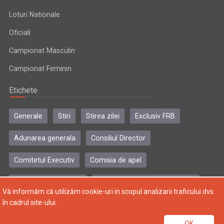
Loturi Nationale
Oficiali
Campionat Masculin
Campionat Feminin
Etichete
Generale
Stiri
Stirea zilei
Exclusiv FRB
Adunarea generala
Consiliul Director
Comitetul Executiv
Comisia de apel
Comisia de disciplina
Colegiul central al antrenorilor
Vă informăm că utilizăm cookie-uri in scopul analizarii traficului dvs.
în cadrul site-ului.
Copyright © 2004-2024, Federatia Romana de Baschet. Toate
OK
drepturile rezervate.