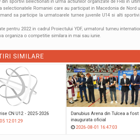
in sportivi selectionati in urma actiunilor organizate de FRB in ultim
 selectionatele Romaniei care au participat in Macedonia de Nord
rmand sa participe la urmatoarele turnee juvenile U14 si alti sportivi
te pentru 2022 in cadrul Proiectului YDF, urmatorul turneu internati
a organiza o competitie similara in mai sau iunie.
TIRI SIMILARE
crise CN U12 - 2025-2026
Danubius Arena din Tulcea a fost
inaugurata oficial
05 12:01:29
2026-08-01 16:47:03