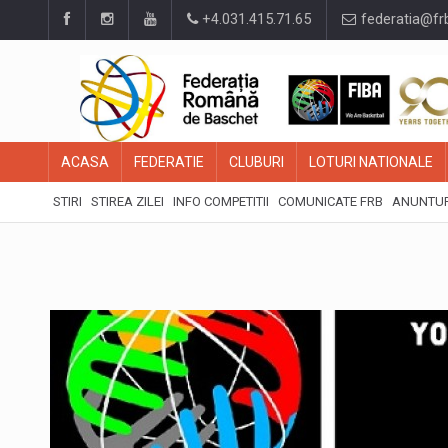
+4.031.415.71.65
federatia@fr
ACASA
FEDERATIE
CLUBURI
LOTURI NATIONALE
STIRI
STIREA ZILEI
INFO COMPETITII
COMUNICATE FRB
ANUNTUR