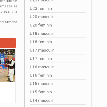
ele luni din
 urmeaza sa
U23 feminin
 prezenti la
U20 masculin
onal urmand
U20 feminin
U18 masculin
U18 feminin
U17 masculin
U17 feminin
U16 masculin
U16 feminin
U15 masculin
4341 DE SPECTATORI ALATURI DE
Multumim,
TRICOLORE
U15 feminin
2026-07
2026-08-01 16:50:01
U14 masculin