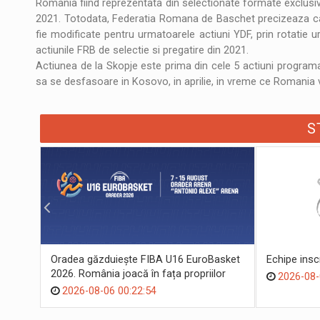
Romania fiind reprezentata din selectionate formate exclusiv d
2021. Totodata, Federatia Romana de Baschet precizeaza ca
fie modificate pentru urmatoarele actiuni YDF, prin rotatie u
actiunile FRB de selectie si pregatire din 2021.
Actiunea de la Skopje este prima din cele 5 actiuni programa
sa se desfasoare in Kosovo, in aprilie, in vreme ce Romania v
S
Oradea găzduiește FIBA U16 EuroBasket
Echipe ins
2026. România joacă în fața propriilor
2026-08-
suporteri
2026-08-06 00:22:54