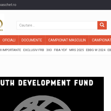
baschet.ro
OFICIALI
DOCUMENTE
CAMPIONAT MASCULIN
CAMPIONAT
I IMPORTANTE
EXCLUSIV FRB
3X3
FIBA YDF
MRS 2025
EBBG W 2024
EB