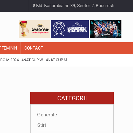
Bld. Basarabia nr. 39, Sector 2, Bucuresti
 FEMININ
CONTACT
BG M 2024
4NAT CUP W
4NAT CUP M
CATEGORII
Generale
Stiri