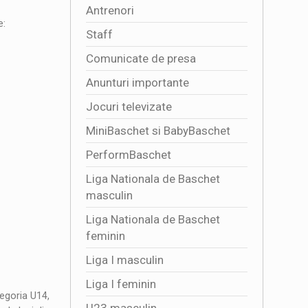
Antrenori
e:
Staff
Comunicate de presa
Anunturi importante
Jocuri televizate
MiniBaschet si BabyBaschet
PerformBaschet
Liga Nationala de Baschet
masculin
Liga Nationala de Baschet
feminin
Liga I masculin
Liga I feminin
tegoria U14,
U23 masculin