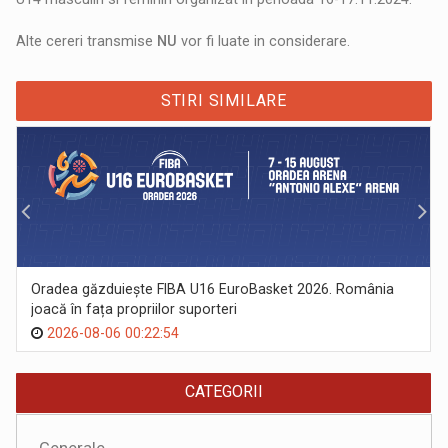
Alte cereri transmise
NU
vor fi luate in considerare.
STIRI SIMILARE
Oradea găzduiește FIBA U16 EuroBasket 2026. România
joacă în fața propriilor suporteri
2026-08-06 00:22:54
CATEGORII