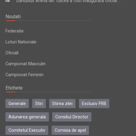
Danubius Arena din Tulcea a fost inaugurata oficial ...
Noutati
Federatie
Loturi Nationale
Oficiali
Campionat Masculin
Campionat Feminin
Etichete
Generale
Stiri
Stirea zilei
Exclusiv FRB
Adunarea generala
Consiliul Director
Comitetul Executiv
Comisia de apel