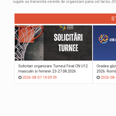
rugate sa transmita cererile de organizare pana cel tarziu JOI
S
Solicitari organizare Turneul Final CN U12
Oradea găz
masculin si feminin 23-27.08.2026
2026. Român
suporteri
2026-08-07 14:09:59
2026-08-