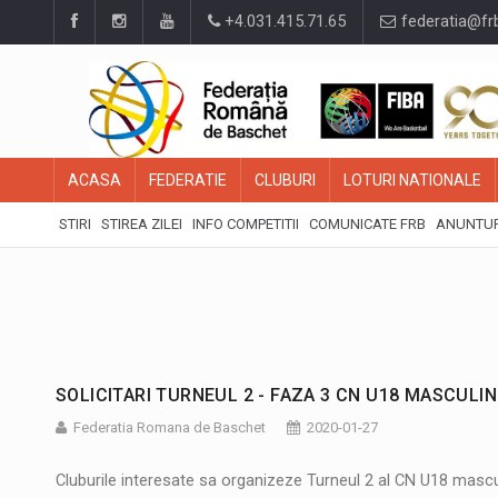
+4.031.415.71.65
federatia@fr
ACASA
FEDERATIE
CLUBURI
LOTURI NATIONALE
STIRI
STIREA ZILEI
INFO COMPETITII
COMUNICATE FRB
ANUNTUR
SOLICITARI TURNEUL 2 - FAZA 3 CN U18 MASCULIN
Federatia Romana de Baschet
2020-01-27
Cluburile interesate sa organizeze Turneul 2 al CN U18 mascul