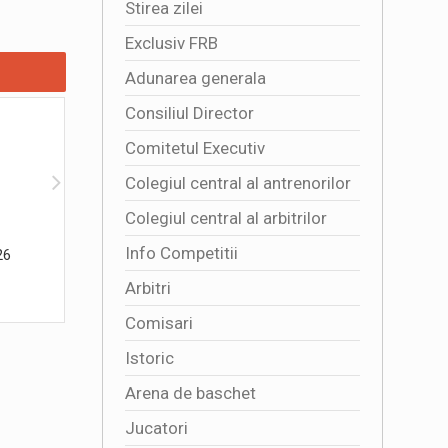
Stirea zilei
Exclusiv FRB
Adunarea generala
Consiliul Director
Comitetul Executiv
Colegiul central al antrenorilor
Colegiul central al arbitrilor
Info Competitii
26
Danubius Arena din Tulcea a fost
4341 DE 
inaugurata oficial
TRICOLO
Arbitri
2026-08-01 16:47:03
2026-08
Comisari
Istoric
Arena de baschet
Jucatori