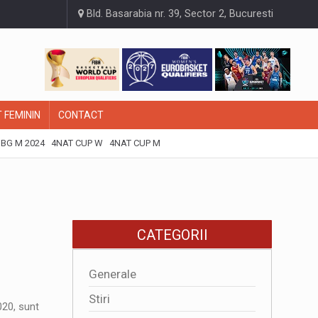
Bld. Basarabia nr. 39, Sector 2, Bucuresti
 FEMININ
CONTACT
BG M 2024
4NAT CUP W
4NAT CUP M
CATEGORII
Generale
Stiri
020, sunt