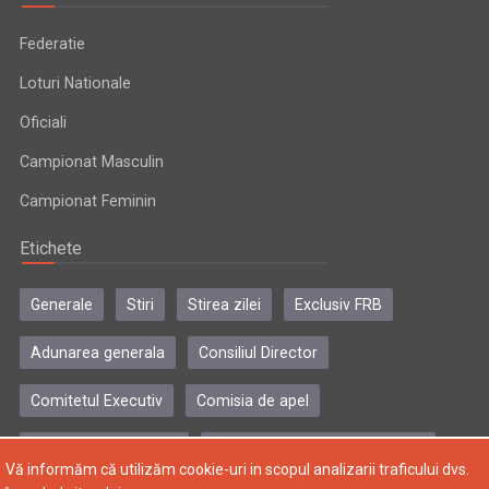
Federatie
Loturi Nationale
Oficiali
Campionat Masculin
Campionat Feminin
Etichete
Generale
Stiri
Stirea zilei
Exclusiv FRB
Adunarea generala
Consiliul Director
Comitetul Executiv
Comisia de apel
Comisia de disciplina
Colegiul central al antrenorilor
Vă informăm că utilizăm cookie-uri in scopul analizarii traficului dvs.