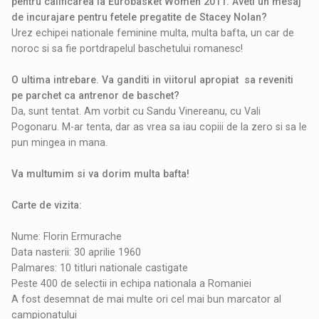
pentru calificarea la Eurobasket Women 2011. Aveti un mesaj
de incurajare pentru fetele pregatite de Stacey Nolan?
Urez echipei nationale feminine multa, multa bafta, un car de
noroc si sa fie portdrapelul baschetului romanesc!
O ultima intrebare. Va ganditi in viitorul apropiat sa reveniti
pe parchet ca antrenor de baschet?
Da, sunt tentat. Am vorbit cu Sandu Vinereanu, cu Vali
Pogonaru. M-ar tenta, dar as vrea sa iau copiii de la zero si sa le
pun mingea in mana.
Va multumim si va dorim multa bafta!
Carte de vizita:
Nume: Florin Ermurache
Data nasterii: 30 aprilie 1960
Palmares: 10 titluri nationale castigate
Peste 400 de selectii in echipa nationala a Romaniei
A fost desemnat de mai multe ori cel mai bun marcator al
campionatului