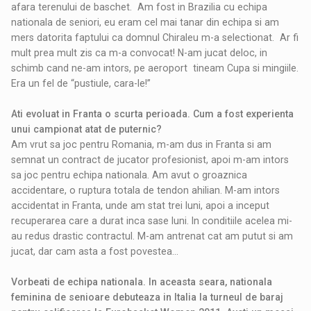
afara terenului de baschet. Am fost in Brazilia cu echipa
nationala de seniori, eu eram cel mai tanar din echipa si am
mers datorita faptului ca domnul Chiraleu m-a selectionat. Ar fi
mult prea mult zis ca m-a convocat! N-am jucat deloc, in
schimb cand ne-am intors, pe aeroport tineam Cupa si mingiile.
Era un fel de “pustiule, cara-le!”
Ati evoluat in Franta o scurta perioada. Cum a fost experienta
unui campionat atat de puternic?
Am vrut sa joc pentru Romania, m-am dus in Franta si am
semnat un contract de jucator profesionist, apoi m-am intors
sa joc pentru echipa nationala. Am avut o groaznica
accidentare, o ruptura totala de tendon ahilian. M-am intors
accidentat in Franta, unde am stat trei luni, apoi a inceput
recuperarea care a durat inca sase luni. In conditiile acelea mi-
au redus drastic contractul. M-am antrenat cat am putut si am
jucat, dar cam asta a fost povestea...
Vorbeati de echipa nationala. In aceasta seara, nationala
feminina de senioare debuteaza in Italia la turneul de baraj