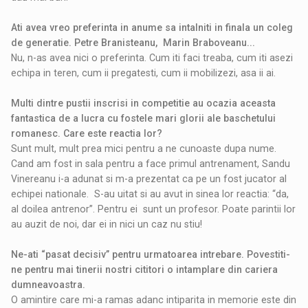
Ati avea vreo preferinta in anume sa intalniti in finala un coleg
de generatie. Petre Branisteanu, Marin Braboveanu...
Nu, n-as avea nici o preferinta. Cum iti faci treaba, cum iti asezi
echipa in teren, cum ii pregatesti, cum ii mobilizezi, asa ii ai.
Multi dintre pustii inscrisi in competitie au ocazia aceasta
fantastica de a lucra cu fostele mari glorii ale baschetului
romanesc. Care este reactia lor?
Sunt mult, mult prea mici pentru a ne cunoaste dupa nume.
Cand am fost in sala pentru a face primul antrenament, Sandu
Vinereanu i-a adunat si m-a prezentat ca pe un fost jucator al
echipei nationale. S-au uitat si au avut in sinea lor reactia: “da,
al doilea antrenor”. Pentru ei sunt un profesor. Poate parintii lor
au auzit de noi, dar ei in nici un caz nu stiu!
Ne-ati “pasat decisiv” pentru urmatoarea intrebare. Povestiti-
ne pentru mai tinerii nostri cititori o intamplare din cariera
dumneavoastra.
O amintire care mi-a ramas adanc intiparita in memorie este din