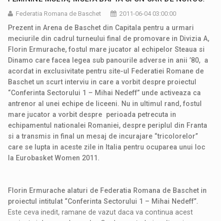
Federatia Romana de Baschet
2011-06-04 03:00:00
Prezent in Arena de Baschet din Capitala pentru a urmari
meciurile din cadrul turneului final de promovare in Divizia A,
Florin Ermurache, fostul mare jucator al echipelor Steaua si
Dinamo care facea legea sub panourile adverse in anii ’80, a
acordat in exclusivitate pentru site-ul Federatiei Romane de
Baschet un scurt interviu in care a vorbit despre proiectul
“Conferinta Sectorului 1 – Mihai Nedeff” unde activeaza ca
antrenor al unei echipe de liceeni. Nu in ultimul rand, fostul
mare jucator a vorbit despre perioada petrecuta in
echipamentul nationalei Romaniei, despre periplul din Franta
si a transmis in final un mesaj de incurajare “tricolorelor”
care se lupta in aceste zile in Italia pentru ocuparea unui loc
la Eurobasket Women 2011.
Florin Ermurache alaturi de Federatia Romana de Baschet in
proiectul intitulat “Conferinta Sectorului 1 – Mihai Nedeff”.
Este ceva inedit, ramane de vazut daca va continua acest