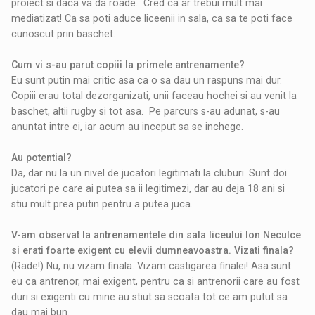
proiect si daca va da roade. Cred ca ar trebui mult mai
mediatizat! Ca sa poti aduce liceenii in sala, ca sa te poti face
cunoscut prin baschet.
Cum vi s-au parut copiii la primele antrenamente?
Eu sunt putin mai critic asa ca o sa dau un raspuns mai dur.
Copiii erau total dezorganizati, unii faceau hochei si au venit la
baschet, altii rugby si tot asa. Pe parcurs s-au adunat, s-au
anuntat intre ei, iar acum au inceput sa se inchege.
Au potential?
Da, dar nu la un nivel de jucatori legitimati la cluburi. Sunt doi
jucatori pe care ai putea sa ii legitimezi, dar au deja 18 ani si
stiu mult prea putin pentru a putea juca.
V-am observat la antrenamentele din sala liceului Ion Neculce
si erati foarte exigent cu elevii dumneavoastra. Vizati finala?
(Rade!) Nu, nu vizam finala. Vizam castigarea finalei! Asa sunt
eu ca antrenor, mai exigent, pentru ca si antrenorii care au fost
duri si exigenti cu mine au stiut sa scoata tot ce am putut sa
dau mai bun.