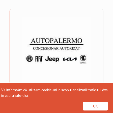
Vă informăm că utilizăm cookie-uri in scopul analizarii traficului dvs.
în cadrul site-ului.
OK