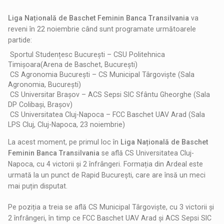
Liga Națională de Baschet Feminin Banca Transilvania
va
reveni în 22 noiembrie când sunt programate următoarele
partide:
Sportul Studențesc București – CSU Politehnica
Timișoara(Arena de Baschet, București)
CS Agronomia București – CS Municipal Târgoviște (Sala
Agronomia, București)
CS Universitar Brașov – ACS Sepsi SIC Sfântu Gheorghe (Sala
DP Colibași, Brașov)
CS Universitatea Cluj-Napoca – FCC Baschet UAV Arad (Sala
LPS Cluj, Cluj-Napoca, 23 noiembrie)
La acest moment, pe primul loc în
Liga Națională de Baschet
Feminin Banca Transilvania
se află CS Universitatea Cluj-
Napoca, cu 4 victorii și 2 înfrângeri. Formația din Ardeal este
urmată la un punct de Rapid București, care are însă un meci
mai puțin disputat.
Pe poziția a treia se află CS Municipal Târgoviște, cu 3 victorii și
2 înfrângeri, în timp ce FCC Baschet UAV Arad și ACS Sepsi SIC