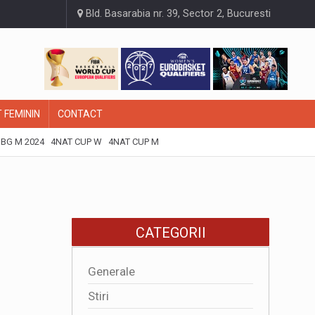
Bld. Basarabia nr. 39, Sector 2, Bucuresti
 FEMININ
CONTACT
BG M 2024
4NAT CUP W
4NAT CUP M
CATEGORII
Generale
Stiri