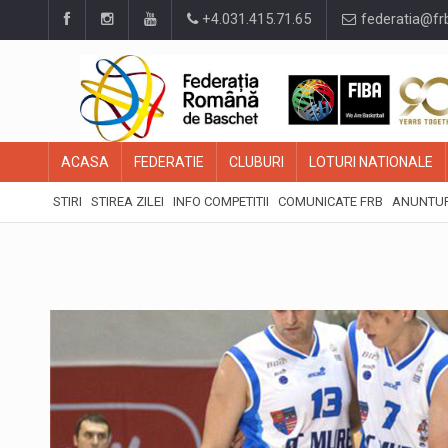
+4.031.415.71.65
federatia@fr
ACASA
FEDERATIE
CLUBURI
LOTURI NATIONALE
STIRI
STIREA ZILEI
INFO COMPETITII
COMUNICATE FRB
ANUNTUR