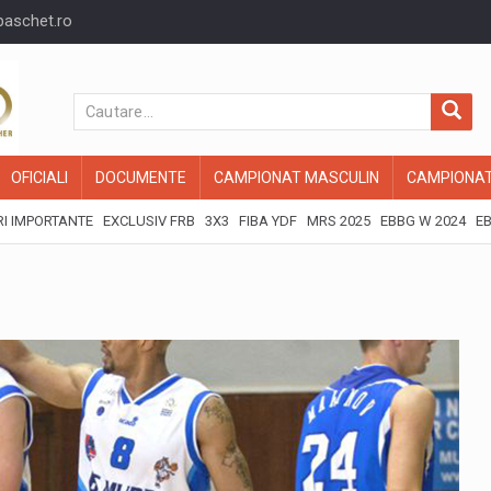
baschet.ro
OFICIALI
DOCUMENTE
CAMPIONAT MASCULIN
CAMPIONAT
I IMPORTANTE
EXCLUSIV FRB
3X3
FIBA YDF
MRS 2025
EBBG W 2024
EB