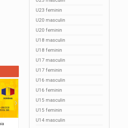
U23 feminin
U20 masculin
U20 feminin
U18 masculin
U18 feminin
U17 masculin
U17 feminin
U16 masculin
U16 feminin
U15 masculin
U15 feminin
U14 masculin
nia
România scrie istorie! Victorie uriasa cu
Patru zile