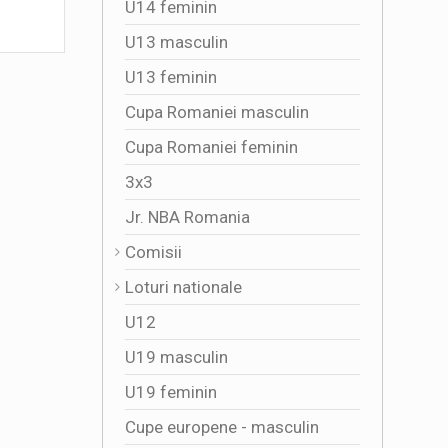
Grecia- 73-66- în calificarile pentru Cupa
U14 feminin
baschet d
Mondiala
2026-07-05 10:37:27
2026-07
U13 masculin
U13 feminin
Cupa Romaniei masculin
Cupa Romaniei feminin
3x3
Jr. NBA Romania
Comisii
Loturi nationale
U12
U19 masculin
U19 feminin
Cupe europene - masculin