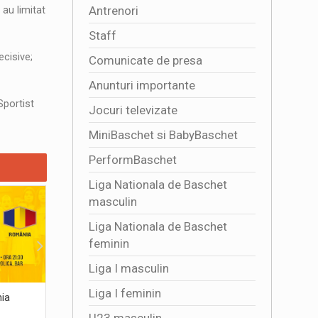
Antrenori
 au limitat
Staff
ecisive;
Comunicate de presa
Anunturi importante
Sportist
Jocuri televizate
MiniBaschet si BabyBaschet
PerformBaschet
Liga Nationala de Baschet
masculin
Liga Nationala de Baschet
feminin
Liga I masculin
Liga I feminin
nia
România scrie istorie! Victorie uriasa cu
Patru zile
Grecia- 73-66- în calificarile pentru Cupa
baschet d
U23 masculin