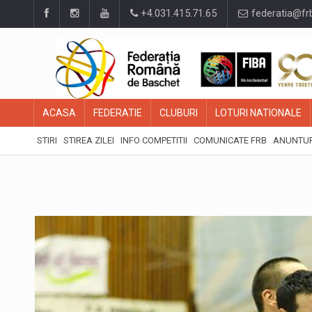
+4.031.415.71.65
federatia@fr
ACASA
FEDERATIE
CLUBURI
LOTURI NATIONALE
STIRI
STIREA ZILEI
INFO COMPETITII
COMUNICATE FRB
ANUNTUR