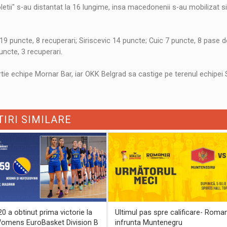
ioletii" s-au distantat la 16 lungime, insa macedonenii s-au mobilizat si
 19 puncte, 8 recuperari; Siriscevic 14 puncte; Cuic 7 puncte, 8 pase d
ncte, 3 recuperari.
rtie echipe Mornar Bar, iar OKK Belgrad sa castige pe terenul echipei 
TIRI SIMILARE
 a obtinut prima victorie la
Ultimul pas spre calificare- Roma
omens EuroBasket Division B
infrunta Muntenegru