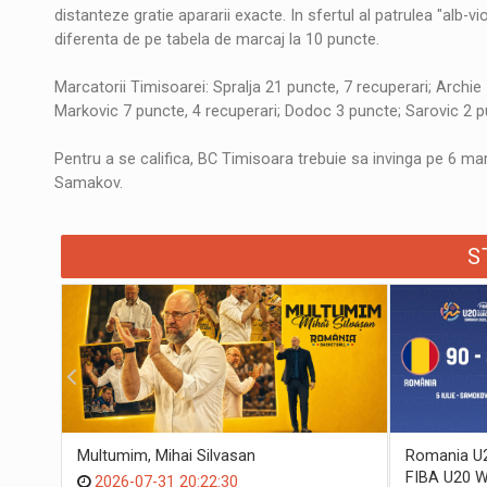
distanteze gratie apararii exacte. In sfertul al patrulea "alb-v
diferenta de pe tabela de marcaj la 10 puncte.
Marcatorii Timisoarei: Spralja 21 puncte, 7 recuperari; Archie
Markovic 7 puncte, 4 recuperari; Dodoc 3 puncte; Sarovic 2 pu
Pentru a se califica, BC Timisoara trebuie sa invinga pe 6 ma
Samakov.
S
Multumim, Mihai Silvasan
Romania U20
FIBA U20 W
2026-07-31 20:22:30