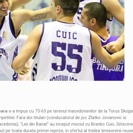
oara
s-a impus cu 73-63 pe terenul macedonenilor de la Torus Skopje 
etitiei. Fara doi titulari (conducatorul de joc Zlatko Jovanovic si
donia), "Leii din Banat" au inceput meciul cu Branko Cuic, Siriscevic
ut pe toata durata primei reprize, in sfertul al treilea timisorenii reus