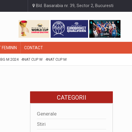
Bld. Basarabia nr. 39, Sector 2, Bucuresti
 FEMININ
CONTACT
BG M 2024
4NAT CUP W
4NAT CUP M
CATEGORII
Generale
Stiri