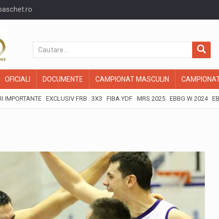
baschet.ro
OFICIALI
DOCUMENTE
CAMPIONAT MASCULIN
CAMPIONAT
I IMPORTANTE
EXCLUSIV FRB
3X3
FIBA YDF
MRS 2025
EBBG W 2024
EB