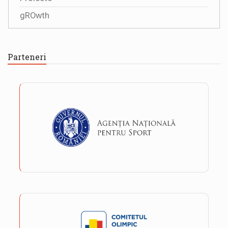
gROwth
Parteneri