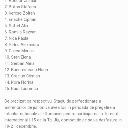
1. Bondor Cristian
2. Botos Stefana
3. Kercso Zoltan
4. Enache Ciprian
5. Saftel Alin
6. Romila Razvan
7. Nica Paula
8. Petris Alexandru
9. Gasca Marius
10. Stan Elena
11. Serban Alina
12. Bucuresteanu Florin
13. Craciun Cristian
14. Pora Florina
15. Raut Laurentiu
De precizat ca respectivul Stagiu de perfectionare a
antrenorilor de juniori va avea loc in perioada de pregatire a
loturilor nationale ale Romaniei pentru participarea la Turneul
International U15 de la Tg. Jiu, competitie ce se va desfasura in
19-21 decembrie.