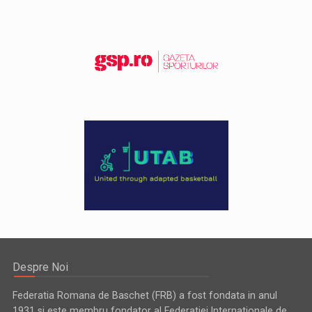
Despre Noi
Federatia Romana de Baschet (FRB) a fost fondata in anul
1931 si este membru fondator al Federatiei Internationale de