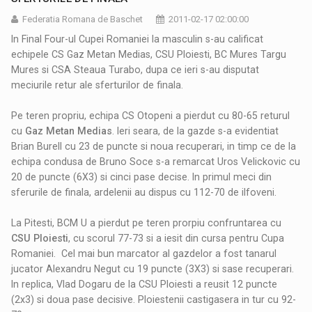
Federatia Romana de Baschet
2011-02-17 02:00:00
In Final Four-ul Cupei Romaniei la masculin s-au calificat
echipele CS Gaz Metan Medias, CSU Ploiesti, BC Mures Targu
Mures si CSA Steaua Turabo, dupa ce ieri s-au disputat
meciurile retur ale sferturilor de finala.
Pe teren propriu, echipa CS Otopeni a pierdut cu 80-65 returul
cu
Gaz Metan Medias
. Ieri seara, de la gazde s-a evidentiat
Brian Burell cu 23 de puncte si noua recuperari, in timp ce de la
echipa condusa de Bruno Soce s-a remarcat Uros Velickovic cu
20 de puncte (6X3) si cinci pase decise. In primul meci din
sferurile de finala, ardelenii au dispus cu 112-70 de ilfoveni.
La Pitesti, BCM U a pierdut pe teren prorpiu confruntarea cu
CSU Ploiesti
, cu scorul 77-73 si a iesit din cursa pentru Cupa
Romaniei. Cel mai bun marcator al gazdelor a fost tanarul
jucator Alexandru Negut cu 19 puncte (3X3) si sase recuperari.
In replica, Vlad Dogaru de la CSU Ploiesti a reusit 12 puncte
(2x3) si doua pase decisive. Ploiestenii castigasera in tur cu 92-