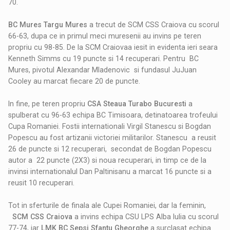
70.
BC Mures Targu Mures
a trecut de SCM CSS Craiova cu scorul
66-63, dupa ce in primul meci muresenii au invins pe teren
propriu cu 98-85. De la SCM Craiovaa iesit in evidenta ieri seara
Kenneth Simms cu 19 puncte si 14 recuperari. Pentru BC
Mures, pivotul Alexandar Mladenovic si fundasul JuJuan
Cooley au marcat fiecare 20 de puncte.
In fine, pe teren propriu
CSA Steaua Turabo Bucuresti
a
spulberat cu 96-63 echipa BC Timisoara, detinatoarea trofeului
Cupa Romaniei. Fostii internationali Virgil Stanescu si Bogdan
Popescu au fost artizanii victoriei militarilor. Stanescu a reusit
26 de puncte si 12 recuperari, secondat de Bogdan Popescu
autor a 22 puncte (2X3) si noua recuperari, in timp ce de la
invinsi internationalul Dan Paltinisanu a marcat 16 puncte si a
reusit 10 recuperari.
Tot in sferturile de finala ale Cupei Romaniei, dar la feminin,
SCM CSS Craiova
a invins echipa CSU LPS Alba Iulia cu scorul
77-74, iar
LMK BC Sepsi Sfantu Gheorghe
a surclasat echipa