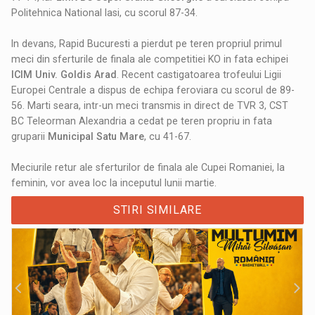
Politehnica National Iasi, cu scorul 87-34.
In devans, Rapid Bucuresti a pierdut pe teren propriul primul
meci din sferturile de finala ale competitiei KO in fata echipei
ICIM Univ. Goldis Arad
. Recent castigatoarea trofeului Ligii
Europei Centrale a dispus de echipa feroviara cu scorul de 89-
56. Marti seara, intr-un meci transmis in direct de TVR 3, CST
BC Teleorman Alexandria a cedat pe teren propriu in fata
gruparii
Municipal Satu Mare
, cu 41-67.
Meciurile retur ale sferturilor de finala ale Cupei Romaniei, la
feminin, vor avea loc la inceputul lunii martie.
STIRI SIMILARE