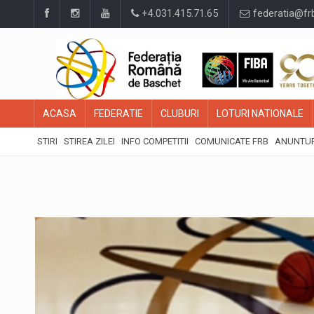
+4.031.415.71.65
federatia@fr
ACASA
FEDERATIE
CLUBURI
LOTURI NATIONALE
STIRI
STIREA ZILEI
INFO COMPETITII
COMUNICATE FRB
ANUNTUR