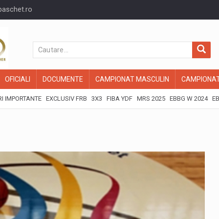
baschet.ro
OFICIALI
DOCUMENTE
CAMPIONAT MASCULIN
CAMPIONAT
I IMPORTANTE
EXCLUSIV FRB
3X3
FIBA YDF
MRS 2025
EBBG W 2024
EB