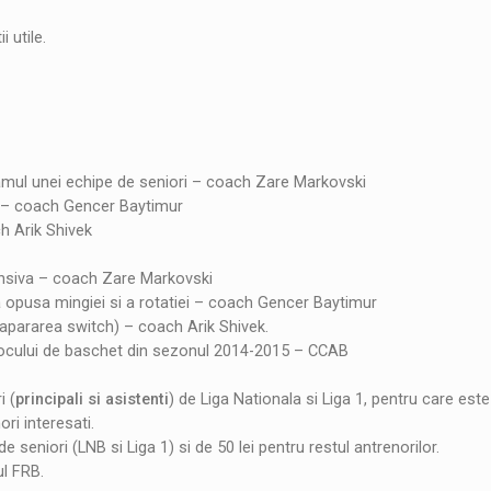
 utile.
gramul unei echipe de seniori – coach Zare Markovski
nge – coach Gencer Baytimur
ch Arik Shivek
efensiva – coach Zare Markovski
ea opusa mingiei si a rotatiei – coach Gencer Baytimur
. apararea switch) – coach Arik Shivek.
ui jocului de baschet din sezonul 2014-2015 – CCAB
i (
principali si asistenti
) de Liga Nationala si Liga 1, pentru care este
ri interesati.
e seniori (LNB si Liga 1) si de 50 lei pentru restul antrenorilor.
ul FRB.