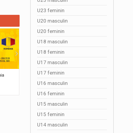
U23 feminin
U20 masculin
U20 feminin
U18 masculin
U18 feminin
U17 masculin
U17 feminin
nia
România scrie istorie! Victorie uriasa cu
Patru zile
Grecia- 73-66- în calificarile pentru Cupa
baschet d
U16 masculin
Mondiala
2026-07-05 10:37:27
2026-07
U16 feminin
U15 masculin
U15 feminin
U14 masculin