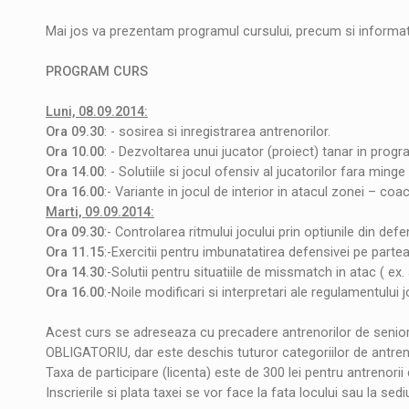
Mai jos va prezentam programul cursului, precum si informatii
PROGRAM CURS
Luni, 08.09.2014:
Ora 09.30
: - sosirea si inregistrarea antrenorilor.
Ora 10.00
: - Dezvoltarea unui jucator (proiect) tanar in pro
Ora 14.00
: - Solutiile si jocul ofensiv al jucatorilor fara mi
Ora 16.00
:- Variante in jocul de interior in atacul zonei – coa
Marti, 09.09.2014:
Ora 09.30
:- Controlarea ritmului jocului prin optiunile din d
Ora 11.15
:-Exercitii pentru imbunatatirea defensivei pe part
Ora 14.30
:-Solutii pentru situatiile de missmatch in atac ( ex
Ora 16.00
:-Noile modificari si interpretari ale regulamentul
Acest curs se adreseaza cu precadere antrenorilor de senior
OBLIGATORIU, dar este deschis tuturor categoriilor de antreno
Taxa de participare (licenta) este de 300 lei pentru antrenorii d
Inscrierile si plata taxei se vor face la fata locului sau la sedi