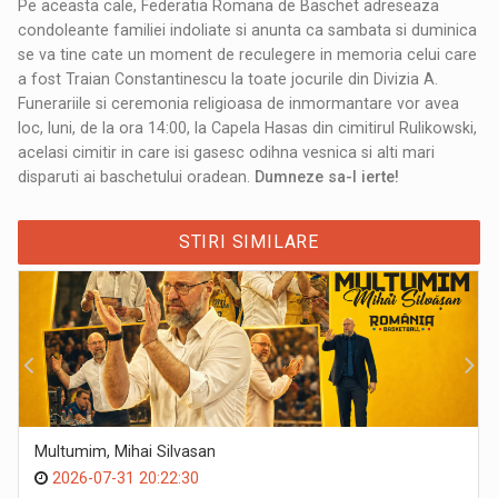
Pe aceasta cale, Federatia Romana de Baschet adreseaza
condoleante familiei indoliate si anunta ca sambata si duminica
se va tine cate un moment de reculegere in memoria celui care
a fost Traian Constantinescu la toate jocurile din Divizia A.
Funerariile si ceremonia religioasa de inmormantare vor avea
loc, luni, de la ora 14:00, la Capela Hasas din cimitirul Rulikowski,
acelasi cimitir in care isi gasesc odihna vesnica si alti mari
disparuti ai baschetului oradean.
Dumneze sa-l ierte!
STIRI SIMILARE
Multumim, Mihai Silvasan
2026-07-31 20:22:30