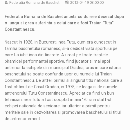
Federatia Romana de Baschet
2012-04-19 03:00:00
Federatia Romana de Baschet anunta cu durere decesul dupa
o lunga si grea suferinta a celui care a fost Traian "Tutu"
Constantinescu.
Nascut in 1928, in Bucuresti, nea Tutu, cum era cunoscut in
familia baschetului romanesc, si-a dedicat viata sportului pe
care l-a iubit inca din tinerete. A urcat pe toate treptele
piramidei performantei sportive, fiind jucator si mai apoi
antrenor la echipele din municipiul Oradea, oras in care istoria
baschetului se poate confunda usor cu numele lui Traian
Constantinescu. De altfel, primul si singurul titlu national care a
fost obtinut de Crisul Oradea, in 1978, se leaga si de numele
antrenorului Tutu Constantinescu. Apreciat ca fiind un bun
tehnician, nea Tutu a fost cooptat in anii '70 si in staff-ul
echipei nationale de senioare, iar ulterior a primit pentru
meritele sale in dezvoltarea si promovarea baschetului si titlul
de antrenor emerit.