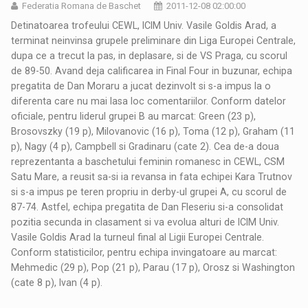
Federatia Romana de Baschet
2011-12-08 02:00:00
Detinatoarea trofeului CEWL, ICIM Univ. Vasile Goldis Arad, a
terminat neinvinsa grupele preliminare din Liga Europei Centrale,
dupa ce a trecut la pas, in deplasare, si de VS Praga, cu scorul
de 89-50. Avand deja calificarea in Final Four in buzunar, echipa
pregatita de Dan Moraru a jucat dezinvolt si s-a impus la o
diferenta care nu mai lasa loc comentariilor. Conform datelor
oficiale, pentru liderul grupei B au marcat: Green (23 p),
Brosovszky (19 p), Milovanovic (16 p), Toma (12 p), Graham (11
p), Nagy (4 p), Campbell si Gradinaru (cate 2). Cea de-a doua
reprezentanta a baschetului feminin romanesc in CEWL, CSM
Satu Mare, a reusit sa-si ia revansa in fata echipei Kara Trutnov
si s-a impus pe teren propriu in derby-ul grupei A, cu scorul de
87-74. Astfel, echipa pregatita de Dan Fleseriu si-a consolidat
pozitia secunda in clasament si va evolua alturi de ICIM Univ.
Vasile Goldis Arad la turneul final al Ligii Europei Centrale.
Conform statisticilor, pentru echipa invingatoare au marcat:
Mehmedic (29 p), Pop (21 p), Parau (17 p), Orosz si Washington
(cate 8 p), Ivan (4 p).