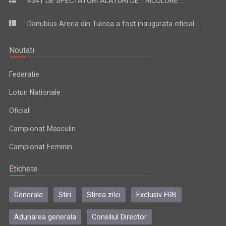
4341 DE SPECTATORI ALATURI DE TRICOLORE ...
Danubius Arena din Tulcea a fost inaugurata oficial ...
Noutati
Federatie
Loturi Nationale
Oficiali
Campionat Masculin
Campionat Feminin
Etichete
Generale
Stiri
Stirea zilei
Exclusiv FRB
Adunarea generala
Consiliul Director