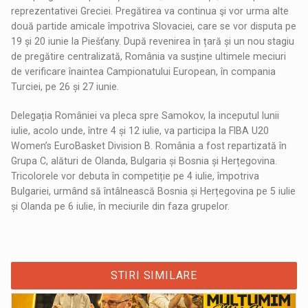
reprezentativei Greciei. Pregătirea va continua şi vor urma alte
două partide amicale împotriva Slovaciei, care se vor disputa pe
19 și 20 iunie la Piešťany. După revenirea în țară și un nou stagiu
de pregătire centralizată, România va susține ultimele meciuri
de verificare înaintea Campionatului European, în compania
Turciei, pe 26 și 27 iunie.
Delegația României va pleca spre Samokov, la inceputul lunii
iulie, acolo unde, între 4 și 12 iulie, va participa la FIBA U20
Women’s EuroBasket Division B. România a fost repartizată în
Grupa C, alături de Olanda, Bulgaria și Bosnia și Herțegovina.
Tricolorele vor debuta în competiție pe 4 iulie, împotriva
Bulgariei, urmând să întâlnească Bosnia și Herțegovina pe 5 iulie
și Olanda pe 6 iulie, în meciurile din faza grupelor.
STIRI SIMILARE