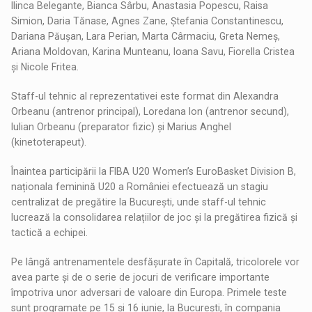
Ilinca Belegante, Bianca Sârbu, Anastasia Popescu, Raisa
Simion, Daria Tănase, Agnes Zane, Ștefania Constantinescu,
Dariana Păușan, Lara Perian, Marta Cârmaciu, Greta Nemeș,
Ariana Moldovan, Karina Munteanu, Ioana Savu, Fiorella Cristea
și Nicole Fritea.
Staff-ul tehnic al reprezentativei este format din Alexandra
Orbeanu (antrenor principal), Loredana Ion (antrenor secund),
Iulian Orbeanu (preparator fizic) și Marius Anghel
(kinetoterapeut).
Înaintea participării la FIBA U20 Women’s EuroBasket Division B,
naționala feminină U20 a României efectuează un stagiu
centralizat de pregătire la București, unde staff-ul tehnic
lucrează la consolidarea relațiilor de joc și la pregătirea fizică și
tactică a echipei.
Pe lângă antrenamentele desfășurate în Capitală, tricolorele vor
avea parte și de o serie de jocuri de verificare importante
împotriva unor adversari de valoare din Europa. Primele teste
sunt programate pe 15 și 16 iunie, la București, în compania