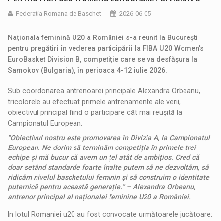
Federatia Romana de Baschet
2026-06-05
Naționala feminină U20 a României s-a reunit la București
pentru pregătiri în vederea participării la FIBA U20 Women’s
EuroBasket Division B, competiție care se va desfășura la
Samokov (Bulgaria), în perioada 4-12 iulie 2026.
Sub coordonarea antrenoarei principale Alexandra Orbeanu,
tricolorele au efectuat primele antrenamente ale verii,
obiectivul principal fiind o participare cât mai reușită la
Campionatul European.
"Obiectivul nostru este promovarea în Divizia A, la Campionatul
European. Ne dorim să terminăm competiția în primele trei
echipe și mă bucur că avem un țel atât de ambițios. Cred că
doar setând standarde foarte înalte putem să ne dezvoltăm, să
ridicăm nivelul baschetului feminin și să construim o identitate
puternică pentru această generație.” – Alexandra Orbeanu,
antrenor principal al naționalei feminine U20 a României.
In lotul Romaniei u20 au fost convocate următoarele jucătoare: