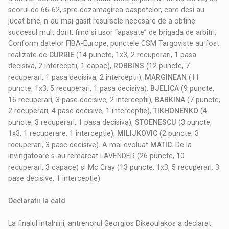
scorul de 66-62, spre dezamagirea oaspetelor, care desi au
jucat bine, n-au mai gasit resursele necesare de a obtine
succesul mult dorit, fiind si usor “apasate” de brigada de arbitri.
Conform datelor FIBA-Europe, punctele CSM Targoviste au fost
realizate de
CURRIE
(14 puncte, 1x3, 2 recuperari, 1 pasa
decisiva, 2 interceptii, 1 capac),
ROBBINS
(12 puncte, 7
recuperari, 1 pasa decisiva, 2 interceptii),
MARGINEAN
(11
puncte, 1x3, 5 recuperari, 1 pasa decisiva),
BJELICA
(9 puncte,
16 recuperari, 3 pase decisive, 2 interceptii),
BABKINA
(7 puncte,
2 recuperari, 4 pase decisive, 1 interceptie),
TIKHONENKO
(4
puncte, 3 recuperari, 1 pasa decisiva),
STOENESCU
(3 puncte,
1x3, 1 recuperare, 1 interceptie),
MILIJKOVIC
(2 puncte, 3
recuperari, 3 pase decisive). A mai evoluat
MATIC
. De la
invingatoare s-au remarcat LAVENDER (26 puncte, 10
recuperari, 3 capace) si Mc Cray (13 puncte, 1x3, 5 recuperari, 3
pase decisive, 1 interceptie).
Declaratii la cald
La finalul intalnirii, antrenorul Georgios Dikeoulakos a declarat: