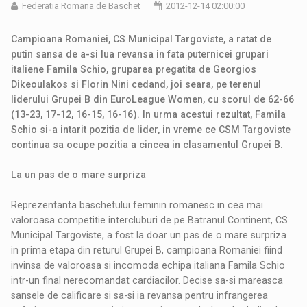
Federatia Romana de Baschet
2012-12-14 02:00:00
Campioana Romaniei, CS Municipal Targoviste, a ratat de
putin sansa de a-si lua revansa in fata puternicei grupari
italiene Famila Schio, gruparea pregatita de Georgios
Dikeoulakos si Florin Nini cedand, joi seara, pe terenul
liderului Grupei B din EuroLeague Women, cu scorul de 62-66
(13-23, 17-12, 16-15, 16-16). In urma acestui rezultat, Famila
Schio si-a intarit pozitia de lider, in vreme ce CSM Targoviste
continua sa ocupe pozitia a cincea
in clasamentul Grupei B
.
La un pas de o mare surpriza
Reprezentanta baschetului feminin romanesc in cea mai
valoroasa competitie intercluburi de pe Batranul Continent, CS
Municipal Targoviste, a fost la doar un pas de o mare surpriza
in prima etapa din returul Grupei B, campioana Romaniei fiind
invinsa de valoroasa si incomoda echipa italiana Famila Schio
intr-un final nerecomandat cardiacilor. Decise sa-si mareasca
sansele de calificare si sa-si ia revansa pentru infrangerea