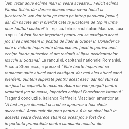
“
Am vazut doua echipe mari in seara aceasta... Felicit echipa
Famila Schio, dar doresc deasemenea sa-mi felicit si
jucatoarele. Am dat totul pe teren pe intreg parcursul jocului,
dar din pacate am si pierdut cateva jucatoare de top in urma
unor faulturi ciudate!
” In replica, tehnicianul italian Maurizio Lasi
a spus: “
A fost foarte important pentru noi sa castigam acest
joc si sa mentinem in pozitia de lider al Grupei B. Consider ca
este o victorie importanta deoarece am jucat impotriva unei
echipe foarte puternice si am resimtit si lipsa accidentatelor
Macchi si Sottana.
” La randul ei, capitanul nationalei Romaniei,
Ancuta Stoenescu, a precizat: “
Este foarte important sa
ramanem unite atunci cand castigam, dar mai ales atunci cand
pierdem. Suntem suparate pentru acest esec, dar noi stim ca
am jucat la capacitate maxima. Acum ne vom pregati pentru
urmatorul joc de acasa, impotriva echipei Fenerbahce Istanbul.
”
Tragand concluziile, italianca Raffaella Masciadri amentionat:
“
A fost un joc deosebit si cred ca apararea a fost cheia
succesului. Ammuncit din greu pentru a fi la un nivel inalt in
aceasta seara deoarece stiam ca acest joc a fost de o
importanta primordiala pentru campania noastra din