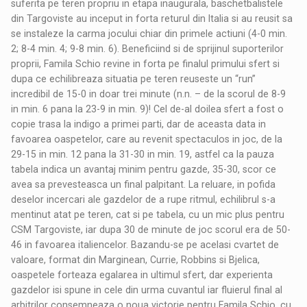
suferita pe teren propriu in etapa inaugurala, baschetbalistele
din Targoviste au inceput in forta returul din Italia si au reusit sa
se instaleze la carma jocului chiar din primele actiuni (4-0 min.
2; 8-4 min. 4; 9-8 min. 6). Beneficiind si de sprijinul suporterilor
proprii, Famila Schio revine in forta pe finalul primului sfert si
dupa ce echilibreaza situatia pe teren reuseste un “run”
incredibil de 15-0 in doar trei minute (n.n. – de la scorul de 8-9
in min. 6 pana la 23-9 in min. 9)! Cel de-al doilea sfert a fost o
copie trasa la indigo a primei parti, dar de aceasta data in
favoarea oaspetelor, care au revenit spectaculos in joc, de la
29-15 in min. 12 pana la 31-30 in min. 19, astfel ca la pauza
tabela indica un avantaj minim pentru gazde, 35-30, scor ce
avea sa prevesteasca un final palpitant. La reluare, in pofida
deselor incercari ale gazdelor de a rupe ritmul, echilibrul s-a
mentinut atat pe teren, cat si pe tabela, cu un mic plus pentru
CSM Targoviste, iar dupa 30 de minute de joc scorul era de 50-
46 in favoarea italiencelor. Bazandu-se pe acelasi cvartet de
valoare, format din Marginean, Currie, Robbins si Bjelica,
oaspetele forteaza egalarea in ultimul sfert, dar experienta
gazdelor isi spune in cele din urma cuvantul iar fluierul final al
arbitrilor consemneaza o noua victorie pentru Famila Schio, cu