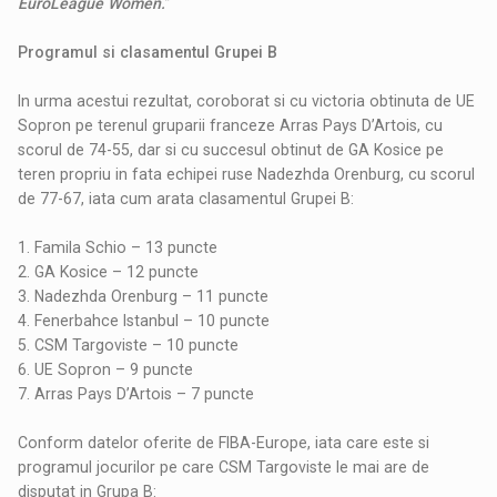
EuroLeague Women.
”
Programul si clasamentul Grupei B
In urma acestui rezultat, coroborat si cu victoria obtinuta de UE
Sopron pe terenul gruparii franceze Arras Pays D’Artois, cu
scorul de 74-55, dar si cu succesul obtinut de GA Kosice pe
teren propriu in fata echipei ruse Nadezhda Orenburg, cu scorul
de 77-67, iata cum arata clasamentul Grupei B:
1. Famila Schio – 13 puncte
2. GA Kosice – 12 puncte
3. Nadezhda Orenburg – 11 puncte
4. Fenerbahce Istanbul – 10 puncte
5. CSM Targoviste – 10 puncte
6. UE Sopron – 9 puncte
7. Arras Pays D’Artois – 7 puncte
Conform datelor oferite de FIBA-Europe, iata care este si
programul jocurilor pe care CSM Targoviste le mai are de
disputat in Grupa B: