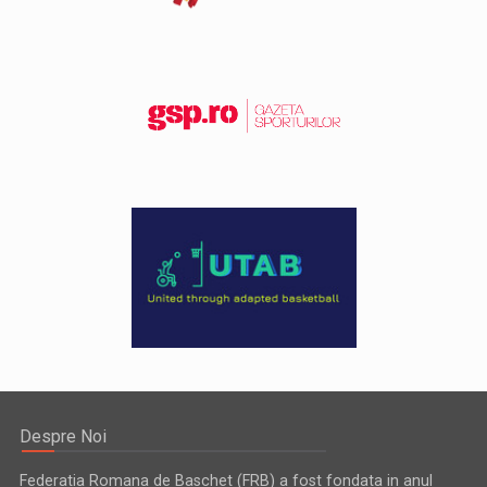
Despre Noi
Federatia Romana de Baschet (FRB) a fost fondata in anul