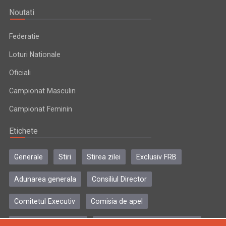
Noutati
Federatie
Loturi Nationale
Oficiali
Campionat Masculin
Campionat Feminin
Etichete
Generale
Stiri
Stirea zilei
Exclusiv FRB
Adunarea generala
Consiliul Director
Comitetul Executiv
Comisia de apel
Comisia de disciplina
Colegiul central al antrenorilor