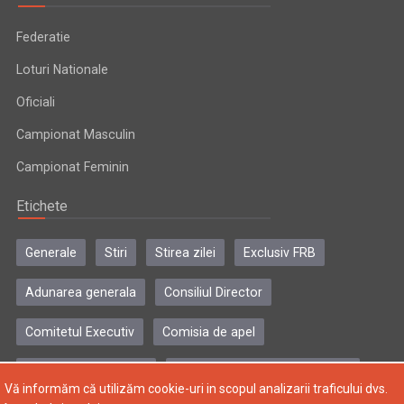
Federatie
Loturi Nationale
Oficiali
Campionat Masculin
Campionat Feminin
Etichete
Generale
Stiri
Stirea zilei
Exclusiv FRB
Adunarea generala
Consiliul Director
Comitetul Executiv
Comisia de apel
Comisia de disciplina
Colegiul central al antrenorilor
Vă informăm că utilizăm cookie-uri in scopul analizarii traficului dvs.