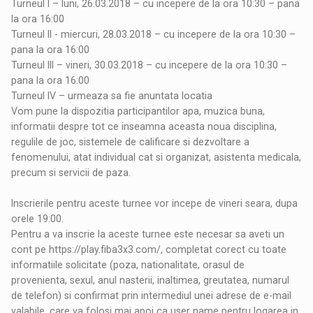
Turneul I – luni, 26.03.2018 – cu incepere de la ora 10:30 – pana
la ora 16:00
Turneul II - miercuri, 28.03.2018 – cu incepere de la ora 10:30 –
pana la ora 16:00
Turneul III – vineri, 30.03.2018 – cu incepere de la ora 10:30 –
pana la ora 16:00
Turneul IV – urmeaza sa fie anuntata locatia
Vom pune la dispozitia participantilor apa, muzica buna,
informatii despre tot ce inseamna aceasta noua disciplina,
regulile de joc, sistemele de calificare si dezvoltare a
fenomenului, atat individual cat si organizat, asistenta medicala,
precum si servicii de paza.
Inscrierile pentru aceste turnee vor incepe de vineri seara, dupa
orele 19:00.
Pentru a va inscrie la aceste turnee este necesar sa aveti un
cont pe
https://play.fiba3x3.com/
, completat corect cu toate
informatiile solicitate (poza, nationalitate, orasul de
provenienta, sexul, anul nasterii, inaltimea, greutatea, numarul
de telefon) si confirmat prin intermediul unei adrese de e-mail
valabile, care va folosi mai apoi ca user name pentru logarea in