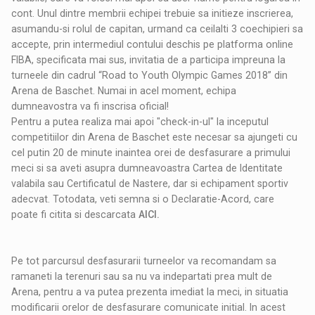
cont. Unul dintre membrii echipei trebuie sa initieze inscrierea,
asumandu-si rolul de capitan, urmand ca ceilalti 3 coechipieri sa
accepte, prin intermediul contului deschis pe platforma online
FIBA, specificata mai sus, invitatia de a participa impreuna la
turneele din cadrul “Road to Youth Olympic Games 2018” din
Arena de Baschet. Numai in acel moment, echipa
dumneavostra va fi inscrisa oficial!
Pentru a putea realiza mai apoi "check-in-ul" la inceputul
competitiilor din Arena de Baschet este necesar sa ajungeti cu
cel putin 20 de minute inaintea orei de desfasurare a primului
meci si sa aveti asupra dumneavoastra Cartea de Identitate
valabila sau Certificatul de Nastere, dar si echipament sportiv
adecvat. Totodata, veti semna si o Declaratie-Acord, care
poate fi citita si descarcata
AICI.
Pe tot parcursul desfasurarii turneelor va recomandam sa
ramaneti la terenuri sau sa nu va indepartati prea mult de
Arena, pentru a va putea prezenta imediat la meci, in situatia
modificarii orelor de desfasurare comunicate initial. In acest