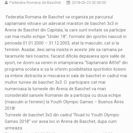
Federatia Romana de Baschet
2018-03-23 02:00:00
Federatia Romana de Baschet va organiza pe parcursul
saptamanii viitoare un adevarat maraton de baschet 3x3 in
Arena de Baschet din Capitala, la care sunt invitate sa participe
cat mai multe echipe “Under 18”, formate din sportivi nascuti in
perioada 01.01.2000 – 31.12.2003, atat la masculin, cat si la
feminin. Asadar, desi iarna insista in aceste zile sa ramana pe
taramurile tarii noastre, facand dificila depasarea spre salile de
sport, ne dorim sa venim in intampinarea “Saptamanii Altfel” din
programa scolara si sa le oferim posibilitatea sportivilor-liceeni
sa imbine distractia si miscarea in sala de baschet in cadrul mai
multor turnee de baschet 3x3. O participare cat mai
numeroasa la turneele din Arena de Baschet va mari
considerabil sansele Romaniei de a participa cu doua echipe
(masculin si feminin) la Youth Olympic Games – Buenos Aires
2018!
Turneele de baschet 3x3 din cadrul “Road to Youth Olympic
Games 2018” vor avea loc in Arena de Baschet, dupa cum
urmeaza: