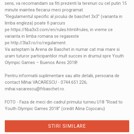
sens, va recomandam sa fiti prezenti la terenuri cu cel putin 15
minute inaintea fiecarui meci programat.
“Regulamentul specific al jocului de baschet 3x3” (varianta in
limba engleza) poate fi parcurs
pe
https://fiba3x3.com/en/rules.html#rules
, in vreme ce
varianta in limba romana se regaseste
pe
http://3la3.ro/ro/regulament
.
Va asteptam la Arena de Baschet in numar cat mai mare si
uram tuturor participantilor mult succes in drumul spre Youth
Olympic Games – Buenos Aires 2018!
Pentru informatii suplimentare sau alte detalii, persoana de
contact Mihai VACARESCU - 0744.651.226;
mihai.vacarescu@frbaschet.ro
.
FOTO - Faza de meci din cadrul primului turneu U18 “Road to
Youth Olympic Games 2018” (credit Alina Cojocaru)
STIRI SIMILARE