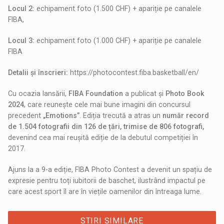
Locul 2:
echipament foto (1.500 CHF) + apariție pe canalele
FIBA,
Locul 3:
echipament foto (1.000 CHF) + apariție pe canalele
FIBA
Detalii și înscrieri:
https://photocontest.fiba.basketball/en/
Cu ocazia lansării,
FIBA Foundation
a publicat și
Photo Book
2024
, care reunește cele mai bune imagini din concursul
precedent
„Emotions”
. Ediția trecută a atras un
număr record
de 1.504 fotografii din 126 de țări, trimise de 806 fotografi,
devenind cea mai reușită ediție de la debutul competiției în
2017.
Ajuns la a 9-a ediție, FIBA Photo Contest a devenit un spațiu de
expresie pentru toți iubitorii de baschet, ilustrând impactul pe
care acest sport îl are în viețile oamenilor din întreaga lume.
STIRI SIMILARE