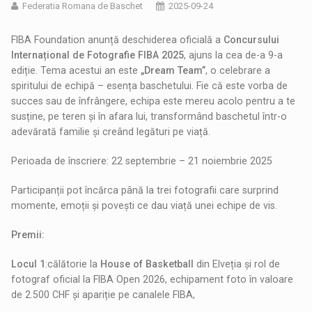
Federatia Romana de Baschet
2025-09-24
FIBA Foundation anunță deschiderea oficială a
Concursului
Internațional de Fotografie FIBA 2025
, ajuns la cea de-a 9-a
ediție. Tema acestui an este
„Dream Team”
, o celebrare a
spiritului de echipă – esența baschetului. Fie că este vorba de
succes sau de înfrângere, echipa este mereu acolo pentru a te
susține, pe teren și în afara lui, transformând baschetul într-o
adevărată familie și creând legături pe viață.
Perioada de înscriere: 22 septembrie – 21 noiembrie 2025
Participanții pot încărca până la trei fotografii care surprind
momente, emoții și povești ce dau viață unei echipe de vis.
Premii:
Locul 1
:călătorie la
House of Basketball
din Elveția și rol de
fotograf oficial la FIBA Open 2026, echipament foto în valoare
de 2.500 CHF și apariție pe canalele FIBA,