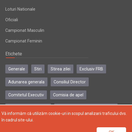
Loturi Nationale
Oficiali
Campionat Masculin
Campionat Feminin
Etichete
Generale
Stiri
Stirea zilei
Exclusiv FRB
Adunarea generala
Consiliul Director
Comitetul Executiv
Comisia de apel
Comisia de disciplina
Colegiul central al antrenorilor
Vă informăm că utilizăm cookie-uri in scopul analizarii traficului dvs.
în cadrul site-ului.
Copyright © 2004-2024, Federatia Romana de Baschet. Toate