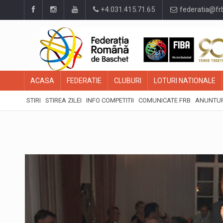
+4.031.415.71.65
federatia@fr
ACASA
FEDERATIE
CLUBURI
LOTURI NATIONALE
STIRI
STIREA ZILEI
INFO COMPETITII
COMUNICATE FRB
ANUNTUR