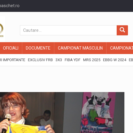
baschet.ro
OFICIALI
DOCUMENTE
CAMPIONAT MASCULIN
CAMPIONAT
I IMPORTANTE
EXCLUSIV FRB
3X3
FIBA YDF
MRS 2025
EBBG W 2024
EB