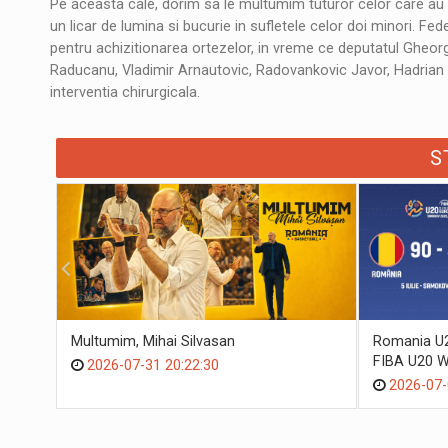
Pe aceasta cale, dorim sa le multumim tuturor celor care au c
un licar de lumina si bucurie in sufletele celor doi minori. 
pentru achizitionarea ortezelor, in vreme ce deputatul Gheor
Raducanu, Vladimir Arnautovic, Radovankovic Javor, Hadrian
interventia chirurgicala.
S
Multumim, Mihai Silvasan
Romania U20
FIBA U20 W
2026-07-31 20:22:30
2026-07-