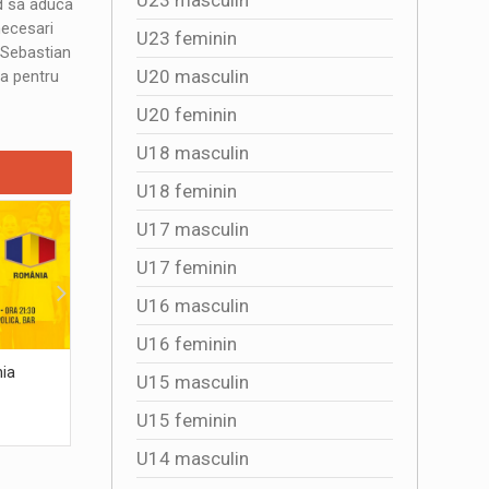
nd sa aduca
necesari
U23 feminin
 Sebastian
U20 masculin
a pentru
U20 feminin
U18 masculin
U18 feminin
U17 masculin
U17 feminin
U16 masculin
U16 feminin
nia
România scrie istorie! Victorie uriasa cu
Patru zile
U15 masculin
Grecia- 73-66- în calificarile pentru Cupa
baschet d
Mondiala
U15 feminin
2026-07-05 10:37:27
2026-07
U14 masculin