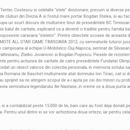
Tenter, Costescu si celelalte "stele" divizionare, precum si diverse pe
 de cluburi din Divizia A si fostul mare portar Bogdan Stelea, si-au fac
 Dupa un scurt discurs de multumire tinut de presedintele BC Timisoar
balul de caritate, explicand ca a devenit o traditie pentru familia b
 poposeste caravana "stelelor". Printre obiectele scoase de aceasta d
 COSMOTE ALL STAR GAME TIMISOARA 2012, cu semnaturile tuturor jucat
 de campioana al echipei U-Mobitelco Cluj-Napoca, semnat de Silvasan
 Paltinisanu, Zlatko Jovanovic si Bogdan Popescu. Piesele de rezisten
rite pentru actiunea de caritate de catre presedintele Fundatiei Olimp
edat un obiect valoros din colectia personala, in memoria sotului sa
atia Romana de Baschet multumeste atat domnului Ion Tiriac, cat si 
au sprijinit sa ne atingem scopul de a-i ajuta pe cei doi minori cu pr
avea semnatura legendarului Ilie Nastase, in vreme ce a doua purta a
e si a contabilizat peste 15.000 de lei, bani care au fost deja donati p
 Pentru unul dintre ei se vor achizitiona doua orteze, iar pentru cela