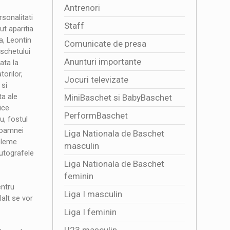
Antrenori
rsonalitati
Staff
ut aparitia
a, Leontin
Comunicate de presa
aschetului
Anunturi importante
ata la
orilor,
Jocuri televizate
 si
ta ale
MiniBaschet si BabyBaschet
ice
PerformBaschet
u, fostul
doamnei
Liga Nationala de Baschet
obleme
masculin
utografele
Liga Nationala de Baschet
feminin
entru
Liga I masculin
lalt se vor
Liga I feminin
U23 masculin