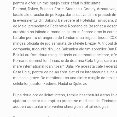
pentru a oferi un mic sprijin celor aflati in dificultate.
Pe rand, Dykes, Burlacu, Forte, Stanescu, Cooley, Arnautovic, 
locale ale orasului de pe Bega, dar si cativa dintre presedintii
la evenimentul din Salonul Belvedere al Hotelului Timisoara.
de Maio, presedintele Federatiei Romane de Baschet a deschis 
autohton sa intinda o mana de ajutor in fiecare oras in care
licitatie pentru strangerea de fonduri s-au regasit tricoul
mingea oficiala de joc semnata de stelele Diviziei A, tricoul
compania, tricourile din Liga Balcanica ale timisorenilor Dan
Balului au fost doua mingi de tenis cu semnaturi celebre, ofe
Romane, domnul Ion Tiriac, si de doamna Geta Uglai, care a c
mare international Ioan "Jean" Uglai. Pe aceasta cale Feder
Geta Uglai, pentru ca ne-au fost alaturi ca intotdeauna si ne-
medicale grave. De mentionat ca una dintre mingile de tenis 
celebrilor jucatori Federer, Nadal si Djokovic.
Dupa doua ore de licitat intens, familia baschetului a tras lini
ajutorarea celor doi copii cu probleme medicale din Timisoara.
acoperi costurilor interventiei chirurgicale oftalmologice.