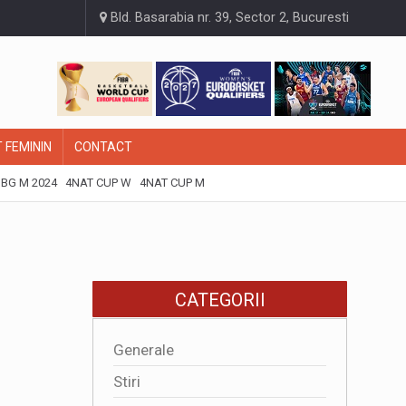
Bld. Basarabia nr. 39, Sector 2, Bucuresti
 FEMININ
CONTACT
BG M 2024
4NAT CUP W
4NAT CUP M
CATEGORII
Generale
Stiri