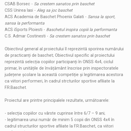
CSAB Borsec -
Sa crestem sanatos prin baschet
CSS Unirea Iasi -
Aleg sa joc baschet
ACS Academia de Baschet Phoenix Galati -
Sansa la sport,
sansa la performanta
ACS iSports Ploiesti -
Baschetul inspira copiii la performanta
C.S. Admar Costinesti -
Sa crestem sanatos prin baschet
Obiectivul general al proiectului îl reprezintă sporirea numărului
de practicanți de baschet; Obiectivul specific al proiectului
reprezintă selecția copiilor participanți în ONSS 4x4, ciclul
primar, în unitățile de învățământ înscrise prin inspectoratele
județene școlare la această competiție și legitimarea acestora
ca viitori performeri, în cadrul strcturilor sportive afiliate la
F.R.Baschet.
Proiectul are printre principalele rezultate, următoarele:
- selecția copiilor cu vârste cuprinse între 6/7 – 9 ani;
- legitimarea unui număr de minim 5 copii din ONSS 4x4 în
cadrul structurilor sportive afiliate la F.R.Baschet, ca viitori