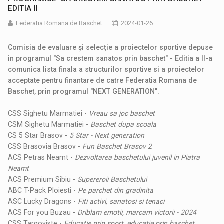
EDITIA II
Federatia Romana de Baschet
2024-01-26
Comisia de evaluare și selecție a proiectelor sportive depuse
in programul "Sa crestem sanatos prin baschet" - Editia a II-a
comunica lista finala a structurilor sportive si a proiectelor
acceptate pentru finantare de catre Federatia Romana de
Baschet, prin programul "NEXT GENERATION".
CSS Sighetu Marmatiei -
Vreau sa joc baschet
CSM Sighetu Marmatiei -
Baschet dupa scoala
CS 5 Star Brasov -
5 Star - Next generation
CSS Brasovia Brasov -
Fun Baschet Brasov 2
ACS Petras Neamt -
Dezvoltarea baschetului juvenil in Piatra
Neamt
ACS Premium Sibiu -
Supereroii Baschetului
ABC T-Pack Ploiesti -
Pe parchet din gradinita
ASC Lucky Dragons -
Fiti activi, sanatosi si tenaci
ACS For you Buzau -
Driblam emotii, marcam victorii - 2024
CSS Targoviste -
Educatie prin sport, educatie prin baschet