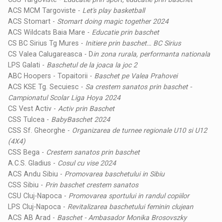
ACS MCM Targoviste -
Let's play basketball
ACS Stomart -
Stomart doing magic together 2024
ACS Wildcats Baia Mare -
Educatie prin baschet
CS BC Sirius Tg Mures -
Initiere prin baschet… BC Sirius
CS Valea Calugareasca - D
in zona rurala, performanta nationala
LPS Galati -
Baschetul de la joaca la joc 2
ABC Hoopers - Topaitorii -
Baschet pe Valea Prahovei
ACS KSE Tg. Secuiesc -
Sa crestem sanatos prin baschet -
Campionatul Scolar Liga Hoya 2024
CS Vest Activ -
Activ prin Baschet
CSS Tulcea -
BabyBaschet 2024
CSS Sf. Gheorghe -
Organizarea de turnee regionale U10 si U12
(4X4)
CSS Bega -
Crestem sanatos prin baschet
A.C.S. Gladius -
Cosul cu vise 2024
ACS Andu Sibiu -
Promovarea baschetului in Sibiu
CSS Sibiu -
Prin baschet crestem sanatos
CSU Cluj-Napoca -
Promovarea sportului in randul copiilor
LPS Cluj-Napoca -
Revitalizarea baschetului feminin clujean
ACS AB Arad -
Baschet - Ambasador Monika Brosovszky