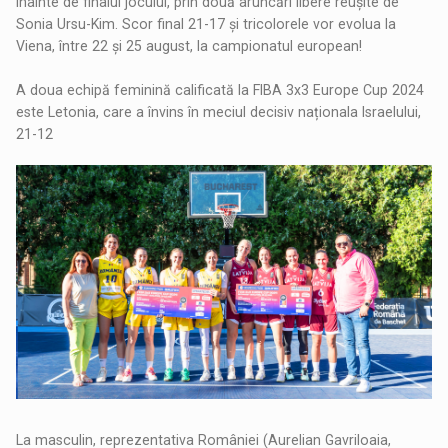
înainte de finalul jocului, prin două aruncări libere reușite de
Sonia Ursu-Kim. Scor final 21-17 și tricolorele vor evolua la
Viena, între 22 și 25 august, la campionatul european!
A doua echipă feminină calificată la FIBA 3x3 Europe Cup 2024
este Letonia, care a învins în meciul decisiv naționala Israelului,
21-12
La masculin, reprezentativa României (Aurelian Gavriloaia,