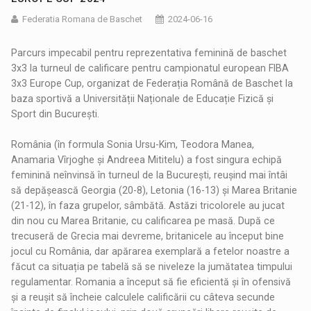
Federatia Romana de Baschet
2024-06-16
Parcurs impecabil pentru reprezentativa feminină de baschet
3x3 la turneul de calificare pentru campionatul european FIBA
3x3 Europe Cup, organizat de Federația Română de Baschet la
baza sportivă a Universității Naționale de Educație Fizică și
Sport din București.
România (în formula Sonia Ursu-Kim, Teodora Manea,
Anamaria Vîrjoghe și Andreea Mititelu) a fost singura echipă
feminină neînvinsă în turneul de la București, reușind mai întâi
să depășească Georgia (20-8), Letonia (16-13) și Marea Britanie
(21-12), în faza grupelor, sâmbătă. Astăzi tricolorele au jucat
din nou cu Marea Britanie, cu calificarea pe masă. După ce
trecuseră de Grecia mai devreme, britanicele au început bine
jocul cu România, dar apărarea exemplară a fetelor noastre a
făcut ca situația pe tabelă să se niveleze la jumătatea timpului
regulamentar. Romania a început să fie eficientă și în ofensivă
și a reușit să încheie calculele calificării cu câteva secunde