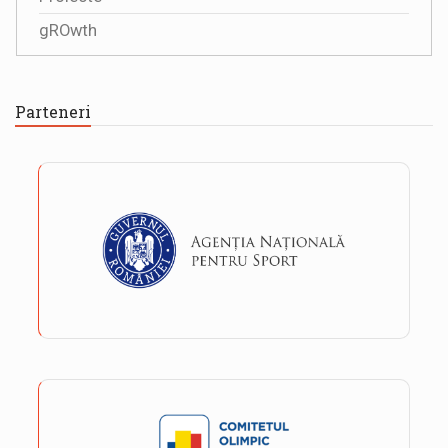
gROwth
Parteneri