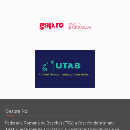
Despre Noi
Federatia Romana de Baschet (FRB) a fost fondata in anul
1931 si este membru fondator al Federatiei Internationale de