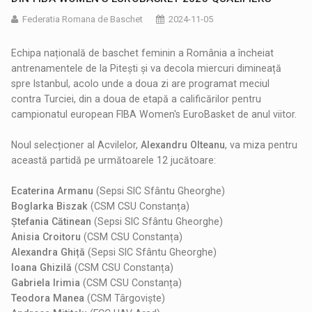
Federatia Romana de Baschet
2024-11-05
Echipa națională de baschet feminin a România a încheiat
antrenamentele de la Pitești și va decola miercuri dimineață
spre Istanbul, acolo unde a doua zi are programat meciul
contra Turciei, din a doua de etapă a calificărilor pentru
campionatul european FIBA Women's EuroBasket de anul viitor.
Noul selecționer al Acvilelor,
Alexandru Olteanu
, va miza pentru
această partidă pe următoarele 12 jucătoare:
Ecaterina Armanu
(Sepsi SIC Sfântu Gheorghe)
Boglarka Biszak
(CSM CSU Constanța)
Ștefania Cătinean
(Sepsi SIC Sfântu Gheorghe)
Anisia Croitoru
(CSM CSU Constanța)
Alexandra Ghiță
(Sepsi SIC Sfântu Gheorghe)
Ioana Ghizilă
(CSM CSU Constanța)
Gabriela Irimia
(CSM CSU Constanța)
Teodora Manea
(CSM Târgoviște)