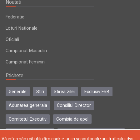
Noutati
Federatie
Loturi Nationale
Oficiali
Campionat Masculin
Campionat Feminin
Etichete
Generale
Stiri
Stirea zilei
Exclusiv FRB
Adunarea generala
Consiliul Director
Comitetul Executiv
Comisia de apel
Comisia de disciplina
Colegiul central al antrenorilor
Vă informăm că utilizăm cookie-uri in scopul analizarii traficului dvs.