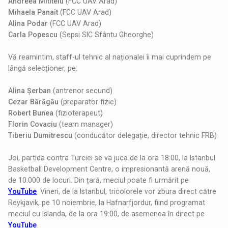
Andreea Mititelu
(FCC UAV Arad)
Mihaela Panait
(FCC UAV Arad)
Alina Podar
(FCC UAV Arad)
Carla Popescu
(Sepsi SIC Sfântu Gheorghe)
Vă reamintim, staff-ul tehnic al naționalei îi mai cuprindem pe
lângă selecționer, pe:
Alina Șerban
(antrenor secund)
Cezar Bărăgău
(preparator fizic)
Robert Bunea
(fizioterapeut)
Florin Covaciu
(team manager)
Tiberiu Dumitrescu
(conducător delegație, director tehnic FRB)
Joi, partida contra Turciei se va juca de la ora 18:00, la Istanbul
Basketball Development Centre, o impresionantă arenă nouă,
de 10.000 de locuri. Din țară, meciul poate fi urmărit pe
YouTube
. Vineri, de la Istanbul, tricolorele vor zbura direct către
Reykjavik, pe 10 noiembrie, la Hafnarfjordur, fiind programat
meciul cu Islanda, de la ora 19:00, de asemenea în direct pe
YouTube
.