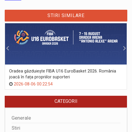
STIRI SIMILARE
Oradea găzduiește FIBA U16 EuroBasket 2026. România
joacă în fața propriilor suporteri
2026-08-06 00:22:54
CATEGORII
Generale
Stiri