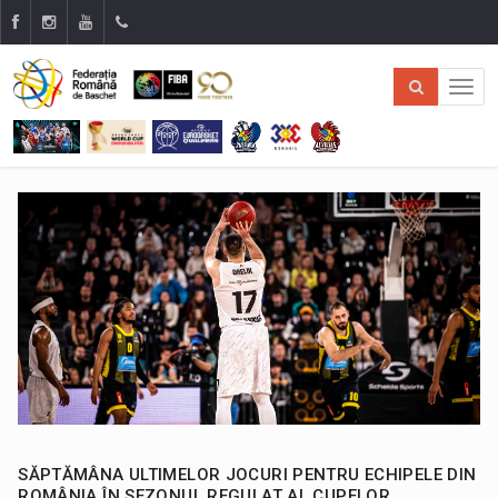
SĂPTĂMÂNA ULTIMELOR JOCURI PENTRU ECHIPELE DIN
ROMÂNIA ÎN SEZONUL REGULAT AL CUPELOR