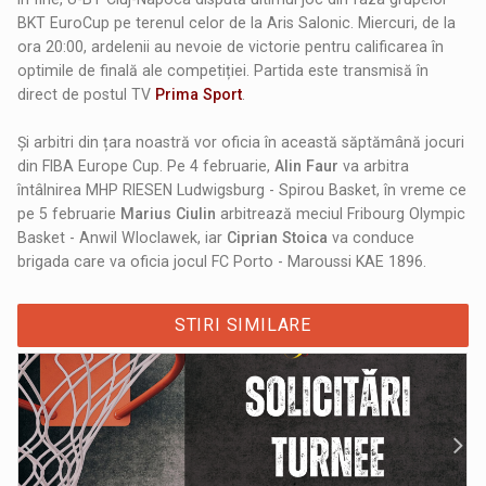
BKT EuroCup pe terenul celor de la Aris Salonic. Miercuri, de la
ora 20:00, ardelenii au nevoie de victorie pentru calificarea în
optimile de finală ale competiției. Partida este transmisă în
direct de postul TV
Prima Sport
.
Și arbitri din țara noastră vor oficia în această săptămână jocuri
din FIBA Europe Cup. Pe 4 februarie,
Alin Faur
va arbitra
întâlnirea MHP RIESEN Ludwigsburg - Spirou Basket, în vreme ce
pe 5 februarie
Marius Ciulin
arbitrează meciul Fribourg Olympic
Basket - Anwil Wloclawek, iar
Ciprian Stoica
va conduce
brigada care va oficia jocul FC Porto - Maroussi KAE 1896.
STIRI SIMILARE