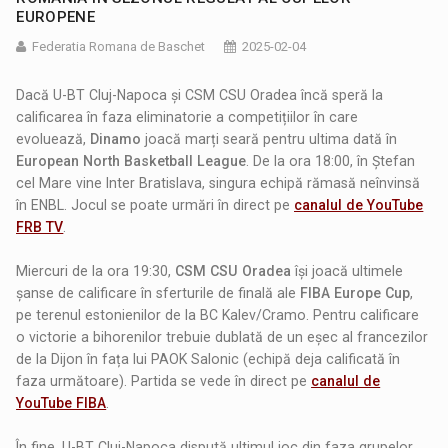
EUROPENE
Federatia Romana de Baschet
2025-02-04
Dacă U-BT Cluj-Napoca și CSM CSU Oradea încă speră la
calificarea în faza eliminatorie a competițiilor în care
evoluează,
Dinamo
joacă marți seară pentru ultima dată în
European North Basketball League
. De la ora 18:00, în Ștefan
cel Mare vine Inter Bratislava, singura echipă rămasă neînvinsă
în ENBL. Jocul se poate urmări în direct pe
canalul de YouTube
FRB TV
.
Miercuri de la ora 19:30,
CSM CSU Oradea
își joacă ultimele
șanse de calificare în sferturile de finală ale
FIBA Europe Cup
,
pe terenul estonienilor de la BC Kalev/Cramo. Pentru calificare
o victorie a bihorenilor trebuie dublată de un eșec al francezilor
de la Dijon în fața lui PAOK Salonic (echipă deja calificată în
faza următoare). Partida se vede în direct pe
canalul de
YouTube FIBA
.
În fine, U-BT Cluj-Napoca dispută ultimul joc din faza grupelor