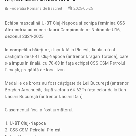
Federatia Romana de Baschet
2025-05-25
Echipa masculină U-BT Cluj-Napoca și echipa feminina CSS
Alexandria au cucerit laurii Campionatelor Nationale U16,
sezonul 2024-2025.
In competitia băieților
, disputată la Ploiești, finala a fost
câștigată de U-BT Cluj-Napoca (antrenor Dragan Torbica), care
s-a impus în finală, cu 70-68 în fața echipei CSS CSM Petrolul
Ploiești, pregătită de Ionel Ivan.
Medaliile de bronz au fost câștigate de Leii București (antrenor
Bogdan Amariucăi, după victoria 64-62 în fața celor de la Dan
Dacian București (antrenor Dacian Dan).
Clasamentul final a fost următorul:
1. U-BT Cluj-Napoca
2. CSS CSM Petrolul Ploiești