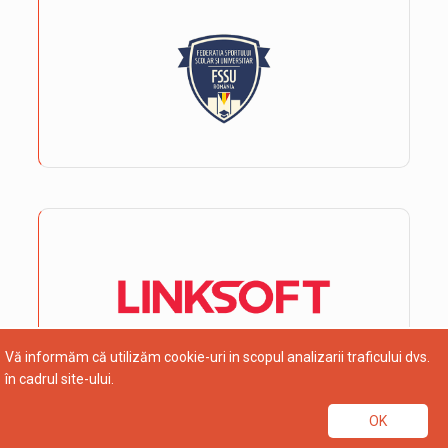
Vă informăm că utilizăm cookie-uri in scopul analizarii traficului dvs.
în cadrul site-ului.
OK