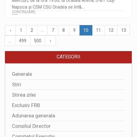
Miercuri, de la ora 19:00, la Oradea Arena, U-BT Cluj-
Napoca și CSM CSU Oradea se înt&...
CONTINUARE
‹
1
2
...
7
8
9
10
11
12
13
...
499
500
›
CATEGORII
Generale
Stiri
Stirea zilei
Exclusiv FRB
Adunarea generala
Consiliul Director
Comitetul Executiv