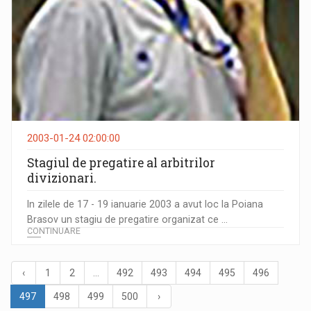
2003-01-24 02:00:00
Stagiul de pregatire al arbitrilor
divizionari.
In zilele de 17 - 19 ianuarie 2003 a avut loc la Poiana
Brasov un stagiu de pregatire organizat ce ...
CONTINUARE
‹
1
2
...
492
493
494
495
496
497
498
499
500
›