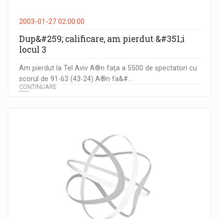
2003-01-27 02:00:00
Dup&#259; calificare, am pierdut &#351;i
locul 3
Am pierdut la Tel Aviv A®n faţa a 5500 de spectatori cu
scorul de 91-63 (43-24) A®n fa&#...
CONTINUARE