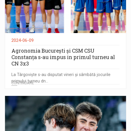
2024-06-09
Agronomia București și CSM CSU
Constanța s-au impus in primul turneu al
CN 3x3
La Târgoviște s-au disputat vineri și sâmbătă jocurile
primului turneu dn...
CONTINUARE