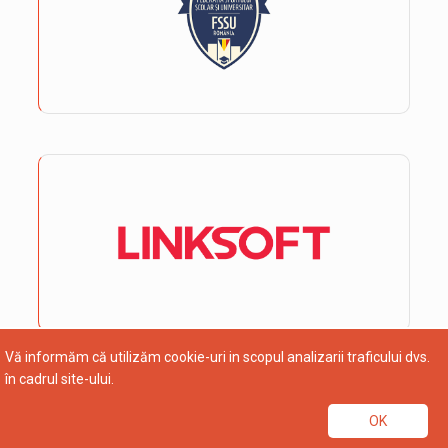
Vă informăm că utilizăm cookie-uri in scopul analizarii traficului dvs.
în cadrul site-ului.
OK