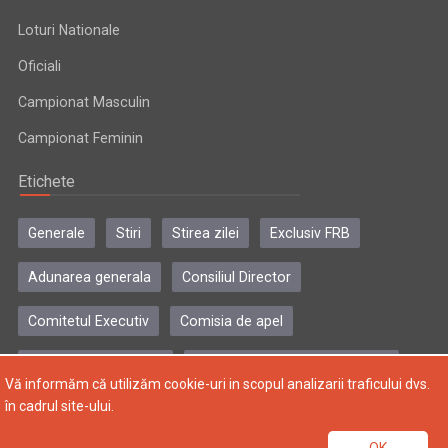
Loturi Nationale
Oficiali
Campionat Masculin
Campionat Feminin
Etichete
Generale
Stiri
Stirea zilei
Exclusiv FRB
Adunarea generala
Consiliul Director
Comitetul Executiv
Comisia de apel
Comisia de disciplina
Colegiul central al antrenorilor
Vă informăm că utilizăm cookie-uri in scopul analizarii traficului dvs.
în cadrul site-ului.
Copyright © 2004-2024, Federatia Romana de Baschet. Toate