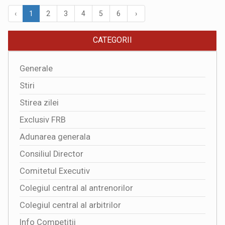
‹
1
2
3
4
5
6
›
CATEGORII
Generale
Stiri
Stirea zilei
Exclusiv FRB
Adunarea generala
Consiliul Director
Comitetul Executiv
Colegiul central al antrenorilor
Colegiul central al arbitrilor
Info Competitii