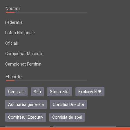
Noutati
Federatie
Loturi Nationale
Oficiali
Campionat Masculin
Campionat Feminin
Etichete
Generale
Stiri
Stirea zilei
Exclusiv FRB
Adunarea generala
Consiliul Director
Comitetul Executiv
Comisia de apel
Comisia de disciplina
Colegiul central al antrenorilor