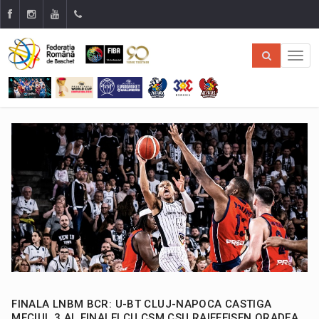
FINALA LNBM BCR: U-BT CLUJ-NAPOCA CASTIGA
MECIUL 3 AL FINALEI CU CSM CSU RAIFFEISEN ORADEA