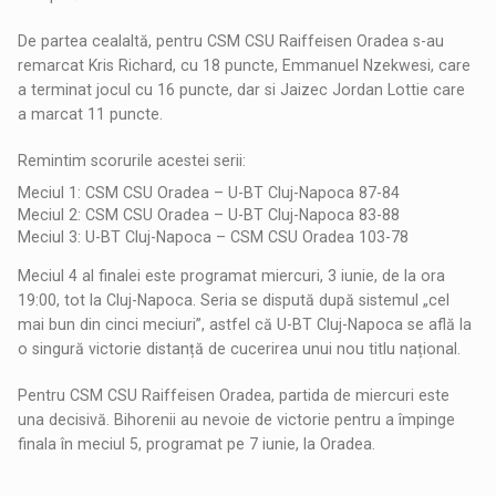
De partea cealaltă, pentru CSM CSU Raiffeisen Oradea s-au
remarcat Kris Richard, cu 18 puncte, Emmanuel Nzekwesi, care
a terminat jocul cu 16 puncte, dar si Jaizec Jordan Lottie care
a marcat 11 puncte.
Remintim scorurile acestei serii:
Meciul 1: CSM CSU Oradea – U-BT Cluj-Napoca 87-84
Meciul 2: CSM CSU Oradea – U-BT Cluj-Napoca 83-88
Meciul 3: U-BT Cluj-Napoca – CSM CSU Oradea 103-78
Meciul 4 al finalei este programat miercuri, 3 iunie, de la ora
19:00, tot la Cluj-Napoca. Seria se dispută după sistemul „cel
mai bun din cinci meciuri”, astfel că U-BT Cluj-Napoca se află la
o singură victorie distanță de cucerirea unui nou titlu național.
Pentru CSM CSU Raiffeisen Oradea, partida de miercuri este
una decisivă. Bihorenii au nevoie de victorie pentru a împinge
finala în meciul 5, programat pe 7 iunie, la Oradea.