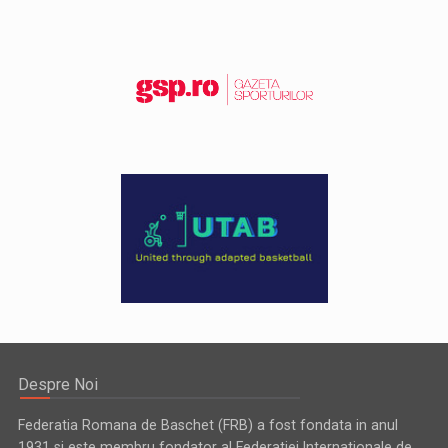
Despre Noi
Federatia Romana de Baschet (FRB) a fost fondata in anul
1931 si este membru fondator al Federatiei Internationale de