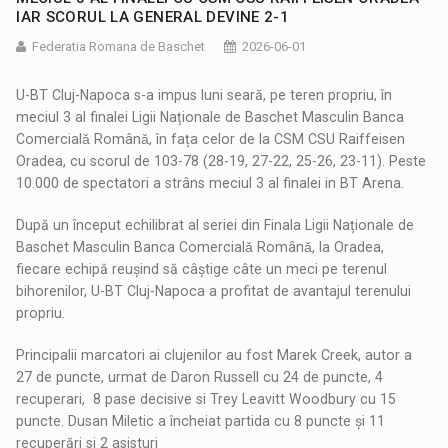
IAR SCORUL LA GENERAL DEVINE 2-1
Federatia Romana de Baschet
2026-06-01
U-BT Cluj-Napoca s-a impus luni seară, pe teren propriu, în
meciul 3 al finalei Ligii Naționale de Baschet Masculin Banca
Comercialǎ Românǎ, în fața celor de la CSM CSU Raiffeisen
Oradea, cu scorul de 103-78 (28-19, 27-22, 25-26, 23-11). Peste
10.000 de spectatori a strâns meciul 3 al finalei in BT Arena.
După un început echilibrat al seriei din Finala Ligii Naționale de
Baschet Masculin Banca Comercialǎ Românǎ, la Oradea,
fiecare echipă reușind să câștige câte un meci pe terenul
bihorenilor, U-BT Cluj-Napoca a profitat de avantajul terenului
propriu.
Principalii marcatori ai clujenilor au fost Marek Creek, autor a
27 de puncte, urmat de Daron Russell cu 24 de puncte, 4
recuperari, 8 pase decisive si Trey Leavitt Woodbury cu 15
puncte. Dusan Miletic a încheiat partida cu 8 puncte și 11
recuperări si 2 asisturi