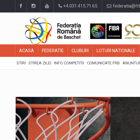
+4.031.415.71.65
federatia@fr
ACASA
FEDERATIE
CLUBURI
LOTURI NATIONALE
STIRI
STIREA ZILEI
INFO COMPETITII
COMUNICATE FRB
ANUNTUR