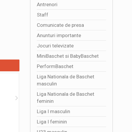
Antrenori
Staff
Comunicate de presa
Anunturi importante
Jocuri televizate
MiniBaschet si BabyBaschet
PerformBaschet
Liga Nationala de Baschet
masculin
Liga Nationala de Baschet
feminin
Liga I masculin
Programul jocurilor Sezon Regulat LNBM
Informati
Liga I feminin
BCR 2026-2027
2026-08
U23 masculin