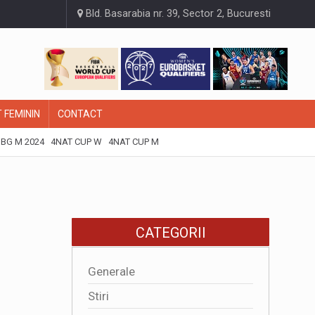
Bld. Basarabia nr. 39, Sector 2, Bucuresti
 FEMININ
CONTACT
BG M 2024
4NAT CUP W
4NAT CUP M
CATEGORII
Generale
Stiri