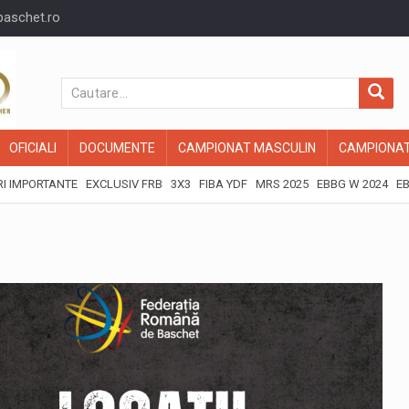
baschet.ro
OFICIALI
DOCUMENTE
CAMPIONAT MASCULIN
CAMPIONAT
I IMPORTANTE
EXCLUSIV FRB
3X3
FIBA YDF
MRS 2025
EBBG W 2024
EB