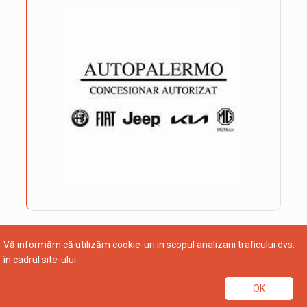
Vă informăm că utilizăm cookie-uri in scopul analizarii traficului dvs.
în cadrul site-ului.
OK