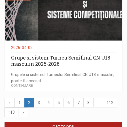
2026-04-02
Grupe si sistem Turneu Semifinal CN U18
masculin 2025-2026
Grupele si sistemul Turneului Semifinal CN U18 masculin,
poate fi accesat ...
CONTINUARE
‹
1
2
3
4
5
6
7
8
...
112
113
›