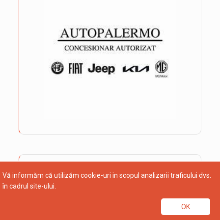
Vă informăm că utilizăm cookie-uri in scopul analizarii traficului dvs.
în cadrul site-ului.
OK