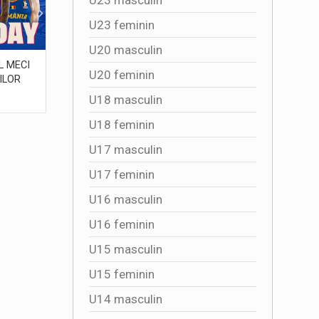
U23 feminin
U20 masculin
L MECI
Romania debuteaza astazi in FIBA U20
Ultimul p
U20 feminin
ILOR
Womens EuroBasket Division B
infrunta 
LD CUP
2026-07-05 10:37:01
2026-07
U18 masculin
U18 feminin
U17 masculin
U17 feminin
U16 masculin
U16 feminin
U15 masculin
U15 feminin
U14 masculin