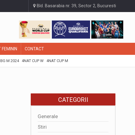
Bld. Basarabia nr. 39, Sector 2, Bucuresti
 FEMININ
CONTACT
BG M 2024
4NAT CUP W
4NAT CUP M
CATEGORII
Generale
Stiri