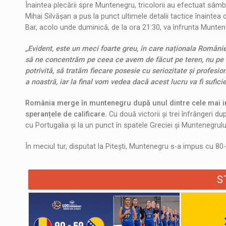
Înaintea plecării spre Muntenegru, tricolorii au efectuat sâ
Mihai Silvășan a pus la punct ultimele detalii tactice înaintea
Bar, acolo unde duminică, de la ora 21:30, va înfrunta Munten
„Evident, este un meci foarte greu, în care naționala Români
să ne concentrăm pe ceea ce avem de făcut pe teren, nu pe r
potrivită, să tratăm fiecare posesie cu seriozitate și prof
a noastră, iar la final vom vedea dacă acest lucru va fi sufici
România merge în muntenegru după unul dintre cele mai imp
speranțele de calificare.
Cu două victorii și trei înfrângeri du
cu Portugalia și la un punct în spatele Greciei și Muntenegrulu
În meciul tur, disputat la Pitești, Muntenegru s-a impus cu 80
S