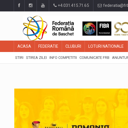
+4.031.415.71.65
federatia@fr
ACASA
FEDERATIE
CLUBURI
LOTURI NATIONALE
STIRI
STIREA ZILEI
INFO COMPETITII
COMUNICATE FRB
ANUNTUR