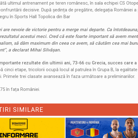
mbătă ultimul antrenament pe teren românesc, în sala echipei CS Otope
 confruntării decisive. După ședința de pregătire, delegația României a
egru în Sports Hall Topolica din Bar
ei are nevoie de victorie pentru a merge mai departe. Ca întotdeauna
ezultatul acestui meci. Cred că este foarte important să avem ment
esionalism, să dăm maximum din ceea ce avem, să căutăm cea mai bun
ent”, a declarat Mihai Silvășan.
ortante rezultate din ultimii ani, 73-66 cu Grecia, succes care a
pă cinci etape, tricolorii ocupă locul al patrulea în Grupa B, la egalitat
i. Primele trei clasate avansează în faza următoare a preliminariilor.
-75 în fața României.
TIRI SIMILARE