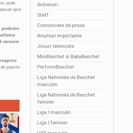
ni, unde
Antrenori
 plecat spre
Staff
Comunicate de presa
, preferăm
alitatea
Anunturi importante
ă versiune
Jocuri televizate
MiniBaschet si BabyBaschet
 reaprins
PerformBaschet
e de puncte
Liga Nationala de Baschet
masculin
Liga Nationala de Baschet
feminin
Liga I masculin
Liga I feminin
U23 masculin