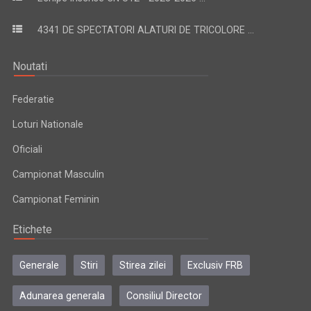
4341 DE SPECTATORI ALATURI DE TRICOLORE ...
Noutati
Federatie
Loturi Nationale
Oficiali
Campionat Masculin
Campionat Feminin
Etichete
Generale
Stiri
Stirea zilei
Exclusiv FRB
Adunarea generala
Consiliul Director